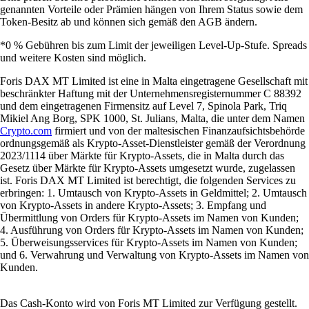
genannten Vorteile oder Prämien hängen von Ihrem Status sowie dem
Token-Besitz ab und können sich gemäß den AGB ändern.
*0 % Gebühren bis zum Limit der jeweiligen Level-Up-Stufe. Spreads
und weitere Kosten sind möglich.
Foris DAX MT Limited ist eine in Malta eingetragene Gesellschaft mit
beschränkter Haftung mit der Unternehmensregisternummer C 88392
und dem eingetragenen Firmensitz auf Level 7, Spinola Park, Triq
Mikiel Ang Borg, SPK 1000, St. Julians, Malta, die unter dem Namen
Crypto.com
firmiert und von der maltesischen Finanzaufsichtsbehörde
ordnungsgemäß als Krypto-Asset-Dienstleister gemäß der Verordnung
2023/1114 über Märkte für Krypto-Assets, die in Malta durch das
Gesetz über Märkte für Krypto-Assets umgesetzt wurde, zugelassen
ist. Foris DAX MT Limited ist berechtigt, die folgenden Services zu
erbringen: 1. Umtausch von Krypto-Assets in Geldmittel; 2. Umtausch
von Krypto-Assets in andere Krypto-Assets; 3. Empfang und
Übermittlung von Orders für Krypto-Assets im Namen von Kunden;
4. Ausführung von Orders für Krypto-Assets im Namen von Kunden;
5. Überweisungsservices für Krypto-Assets im Namen von Kunden;
und 6. Verwahrung und Verwaltung von Krypto-Assets im Namen von
Kunden.
Das Cash-Konto wird von Foris MT Limited zur Verfügung gestellt.