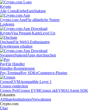
Krypto
Alle Coins
Körbe
Earn
Staking
Crypto.com App
Für alltägliche Nutzer
Loslegen
Krypto
Visa Prepaid-Karte
Level Up
Onchain
Für Web3-Enthusiasten
Erweiterung erhalten
Swappen
Staken
dApps durchsuchen
Pay
Für Händler
Händler-Registrierung
Pay-Terminal
Pay SDK
eCommerce-Plugins
Cronos
EVM-kompatible Layer 1
Cronos entdecken
Cronos PoS
Cronos EVM
Cronos zkEVM
AI Agent SDK
Erkunden
Affiliate
Institutionen
Verwahrung
Crypto.com
Über