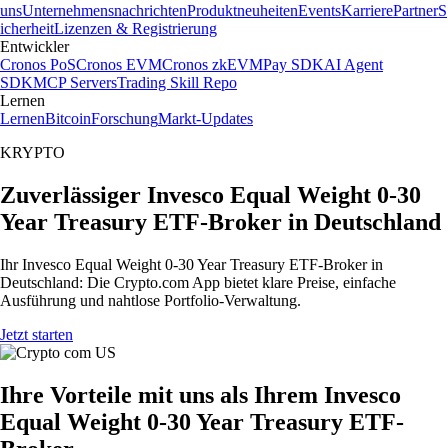
uns
Unternehmensnachrichten
Produktneuheiten
Events
Karriere
Partner
S
icherheit
Lizenzen & Registrierung
Entwickler
Cronos PoS
Cronos EVM
Cronos zkEVM
Pay SDK
AI Agent
SDK
MCP Servers
Trading Skill Repo
Lernen
Lernen
Bitcoin
Forschung
Markt-Updates
KRYPTO
Zuverlässiger Invesco Equal Weight 0-30
Year Treasury ETF-Broker in Deutschland
Ihr Invesco Equal Weight 0-30 Year Treasury ETF-Broker in
Deutschland: Die Crypto.com App bietet klare Preise, einfache
Ausführung und nahtlose Portfolio-Verwaltung.
Jetzt starten
Ihre Vorteile mit uns als Ihrem Invesco
Equal Weight 0-30 Year Treasury ETF-