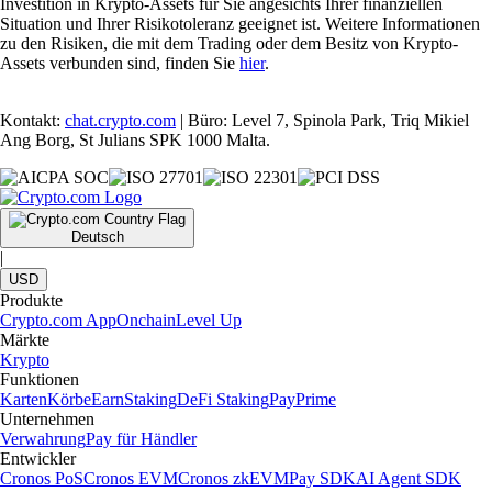
Investition in Krypto-Assets für Sie angesichts Ihrer finanziellen
Situation und Ihrer Risikotoleranz geeignet ist. Weitere Informationen
zu den Risiken, die mit dem Trading oder dem Besitz von Krypto-
Assets verbunden sind, finden Sie
hier
.
Kontakt:
chat.crypto.com
| Büro: Level 7, Spinola Park, Triq Mikiel
Ang Borg, St Julians SPK 1000 Malta.
Deutsch
|
USD
Produkte
Crypto.com App
Onchain
Level Up
Märkte
Krypto
Funktionen
Karten
Körbe
Earn
Staking
DeFi Staking
Pay
Prime
Unternehmen
Verwahrung
Pay für Händler
Entwickler
Cronos PoS
Cronos EVM
Cronos zkEVM
Pay SDK
AI Agent SDK