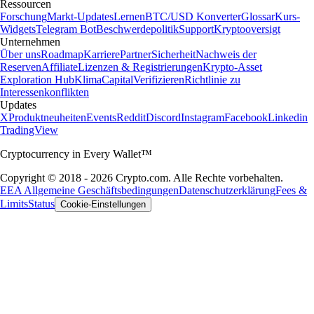
Ressourcen
Forschung
Markt-Updates
Lernen
BTC/USD Konverter
Glossar
Kurs-
Widgets
Telegram Bot
Beschwerdepolitik
Support
Kryptooversigt
Unternehmen
Über uns
Roadmap
Karriere
Partner
Sicherheit
Nachweis der
Reserven
Affiliate
Lizenzen & Registrierungen
Krypto-Asset
Exploration Hub
Klima
Capital
Verifizieren
Richtlinie zu
Interessenkonflikten
Updates
X
Produktneuheiten
Events
Reddit
Discord
Instagram
Facebook
Linkedin
TradingView
Cryptocurrency in Every Wallet™
Copyright © 2018 - 2026 Crypto.com. Alle Rechte vorbehalten.
EEA Allgemeine Geschäftsbedingungen
Datenschutzerklärung
Fees &
Limits
Status
Cookie-Einstellungen