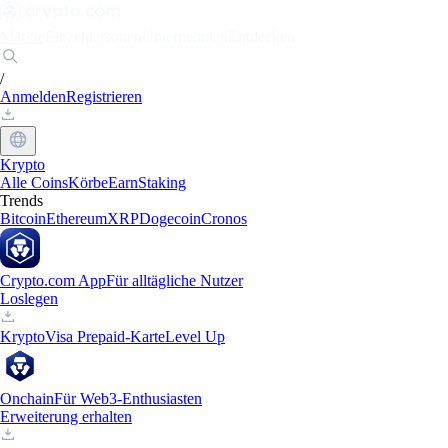
Märkte
Einzelpersonen
Unternehmen
Entdecken
/
Anmelden
Registrieren
Krypto
Alle Coins
Körbe
Earn
Staking
Trends
Bitcoin
Ethereum
XRP
Dogecoin
Cronos
Crypto.com App
Für alltägliche Nutzer
Loslegen
Krypto
Visa Prepaid-Karte
Level Up
Onchain
Für Web3-Enthusiasten
Erweiterung erhalten