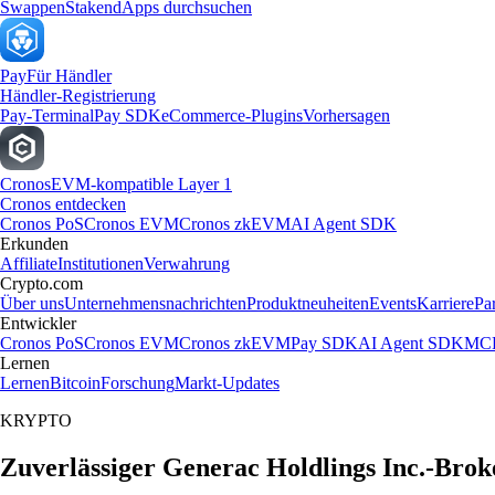
Swappen
Staken
dApps durchsuchen
Pay
Für Händler
Händler-Registrierung
Pay-Terminal
Pay SDK
eCommerce-Plugins
Vorhersagen
Cronos
EVM-kompatible Layer 1
Cronos entdecken
Cronos PoS
Cronos EVM
Cronos zkEVM
AI Agent SDK
Erkunden
Affiliate
Institutionen
Verwahrung
Crypto.com
Über uns
Unternehmensnachrichten
Produktneuheiten
Events
Karriere
Pa
Entwickler
Cronos PoS
Cronos EVM
Cronos zkEVM
Pay SDK
AI Agent SDK
MCP
Lernen
Lernen
Bitcoin
Forschung
Markt-Updates
KRYPTO
Zuverlässiger Generac Holdlings Inc.-Brok