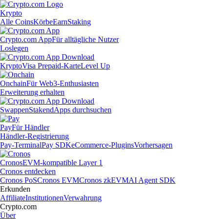
Krypto
Alle Coins
Körbe
Earn
Staking
Crypto.com App
Für alltägliche Nutzer
Loslegen
Krypto
Visa Prepaid-Karte
Level Up
Onchain
Für Web3-Enthusiasten
Erweiterung erhalten
Swappen
Staken
dApps durchsuchen
Pay
Für Händler
Händler-Registrierung
Pay-Terminal
Pay SDK
eCommerce-Plugins
Vorhersagen
Cronos
EVM-kompatible Layer 1
Cronos entdecken
Cronos PoS
Cronos EVM
Cronos zkEVM
AI Agent SDK
Erkunden
Affiliate
Institutionen
Verwahrung
Crypto.com
Über