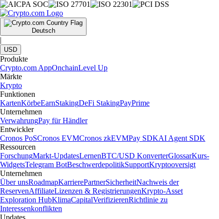
Deutsch
|
USD
Produkte
Crypto.com App
Onchain
Level Up
Märkte
Krypto
Funktionen
Karten
Körbe
Earn
Staking
DeFi Staking
Pay
Prime
Unternehmen
Verwahrung
Pay für Händler
Entwickler
Cronos PoS
Cronos EVM
Cronos zkEVM
Pay SDK
AI Agent SDK
Ressourcen
Forschung
Markt-Updates
Lernen
BTC/USD Konverter
Glossar
Kurs-
Widgets
Telegram Bot
Beschwerdepolitik
Support
Kryptooversigt
Unternehmen
Über uns
Roadmap
Karriere
Partner
Sicherheit
Nachweis der
Reserven
Affiliate
Lizenzen & Registrierungen
Krypto-Asset
Exploration Hub
Klima
Capital
Verifizieren
Richtlinie zu
Interessenkonflikten
Updates