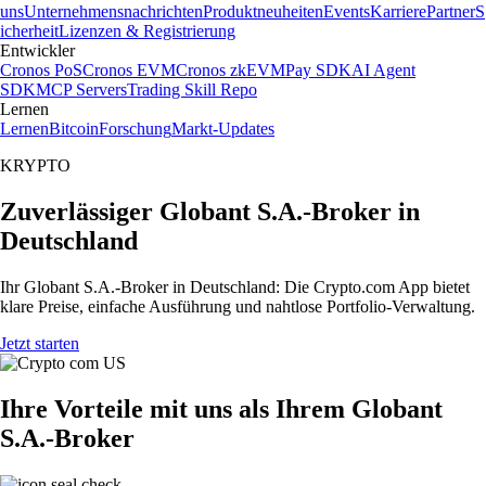
uns
Unternehmensnachrichten
Produktneuheiten
Events
Karriere
Partner
S
icherheit
Lizenzen & Registrierung
Entwickler
Cronos PoS
Cronos EVM
Cronos zkEVM
Pay SDK
AI Agent
SDK
MCP Servers
Trading Skill Repo
Lernen
Lernen
Bitcoin
Forschung
Markt-Updates
KRYPTO
Zuverlässiger Globant S.A.-Broker in
Deutschland
Ihr Globant S.A.-Broker in Deutschland: Die Crypto.com App bietet
klare Preise, einfache Ausführung und nahtlose Portfolio-Verwaltung.
Jetzt starten
Ihre Vorteile mit uns als Ihrem Globant
S.A.-Broker