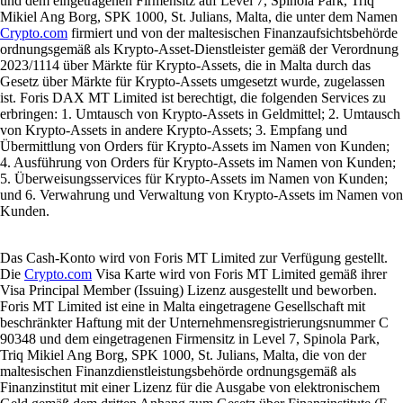
und dem eingetragenen Firmensitz auf Level 7, Spinola Park, Triq
Mikiel Ang Borg, SPK 1000, St. Julians, Malta, die unter dem Namen
Crypto.com
firmiert und von der maltesischen Finanzaufsichtsbehörde
ordnungsgemäß als Krypto-Asset-Dienstleister gemäß der Verordnung
2023/1114 über Märkte für Krypto-Assets, die in Malta durch das
Gesetz über Märkte für Krypto-Assets umgesetzt wurde, zugelassen
ist. Foris DAX MT Limited ist berechtigt, die folgenden Services zu
erbringen: 1. Umtausch von Krypto-Assets in Geldmittel; 2. Umtausch
von Krypto-Assets in andere Krypto-Assets; 3. Empfang und
Übermittlung von Orders für Krypto-Assets im Namen von Kunden;
4. Ausführung von Orders für Krypto-Assets im Namen von Kunden;
5. Überweisungsservices für Krypto-Assets im Namen von Kunden;
und 6. Verwahrung und Verwaltung von Krypto-Assets im Namen von
Kunden.
Das Cash-Konto wird von Foris MT Limited zur Verfügung gestellt.
Die
Crypto.com
Visa Karte wird von Foris MT Limited gemäß ihrer
Visa Principal Member (Issuing) Lizenz ausgestellt und beworben.
Foris MT Limited ist eine in Malta eingetragene Gesellschaft mit
beschränkter Haftung mit der Unternehmensregistrierungsnummer C
90348 und dem eingetragenen Firmensitz in Level 7, Spinola Park,
Triq Mikiel Ang Borg, SPK 1000, St. Julians, Malta, die von der
maltesischen Finanzdienstleistungsbehörde ordnungsgemäß als
Finanzinstitut mit einer Lizenz für die Ausgabe von elektronischem