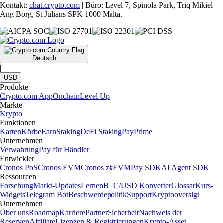
Kontakt:
chat.crypto.com
| Büro: Level 7, Spinola Park, Triq Mikiel
Ang Borg, St Julians SPK 1000 Malta.
Deutsch
|
USD
Produkte
Crypto.com App
Onchain
Level Up
Märkte
Krypto
Funktionen
Karten
Körbe
Earn
Staking
DeFi Staking
Pay
Prime
Unternehmen
Verwahrung
Pay für Händler
Entwickler
Cronos PoS
Cronos EVM
Cronos zkEVM
Pay SDK
AI Agent SDK
Ressourcen
Forschung
Markt-Updates
Lernen
BTC/USD Konverter
Glossar
Kurs-
Widgets
Telegram Bot
Beschwerdepolitik
Support
Kryptooversigt
Unternehmen
Über uns
Roadmap
Karriere
Partner
Sicherheit
Nachweis der
Reserven
Affiliate
Lizenzen & Registrierungen
Krypto-Asset