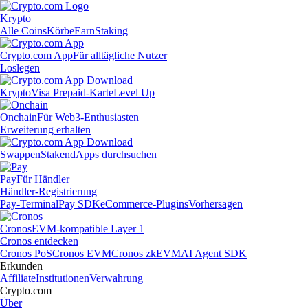
Krypto
Alle Coins
Körbe
Earn
Staking
Crypto.com App
Für alltägliche Nutzer
Loslegen
Krypto
Visa Prepaid-Karte
Level Up
Onchain
Für Web3-Enthusiasten
Erweiterung erhalten
Swappen
Staken
dApps durchsuchen
Pay
Für Händler
Händler-Registrierung
Pay-Terminal
Pay SDK
eCommerce-Plugins
Vorhersagen
Cronos
EVM-kompatible Layer 1
Cronos entdecken
Cronos PoS
Cronos EVM
Cronos zkEVM
AI Agent SDK
Erkunden
Affiliate
Institutionen
Verwahrung
Crypto.com
Über