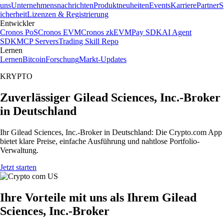
uns
Unternehmensnachrichten
Produktneuheiten
Events
Karriere
Partner
S
icherheit
Lizenzen & Registrierung
Entwickler
Cronos PoS
Cronos EVM
Cronos zkEVM
Pay SDK
AI Agent
SDK
MCP Servers
Trading Skill Repo
Lernen
Lernen
Bitcoin
Forschung
Markt-Updates
KRYPTO
Zuverlässiger Gilead Sciences, Inc.-Broker
in Deutschland
Ihr Gilead Sciences, Inc.-Broker in Deutschland: Die Crypto.com App
bietet klare Preise, einfache Ausführung und nahtlose Portfolio-
Verwaltung.
Jetzt starten
Ihre Vorteile mit uns als Ihrem Gilead
Sciences, Inc.-Broker