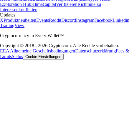
Exploration Hub
Klima
Capital
Verifizieren
Richtlinie zu
Interessenkonflikten
Updates
X
Produktneuheiten
Events
Reddit
Discord
Instagram
Facebook
Linkedin
TradingView
Cryptocurrency in Every Wallet™
Copyright © 2018 - 2026 Crypto.com. Alle Rechte vorbehalten.
EEA Allgemeine Geschäftsbedingungen
Datenschutzerklärung
Fees &
Limits
Status
Cookie-Einstellungen