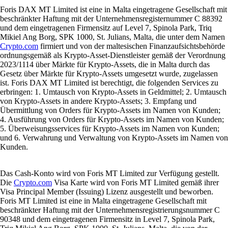
Foris DAX MT Limited ist eine in Malta eingetragene Gesellschaft mit
beschränkter Haftung mit der Unternehmensregisternummer C 88392
und dem eingetragenen Firmensitz auf Level 7, Spinola Park, Triq
Mikiel Ang Borg, SPK 1000, St. Julians, Malta, die unter dem Namen
Crypto.com
firmiert und von der maltesischen Finanzaufsichtsbehörde
ordnungsgemäß als Krypto-Asset-Dienstleister gemäß der Verordnung
2023/1114 über Märkte für Krypto-Assets, die in Malta durch das
Gesetz über Märkte für Krypto-Assets umgesetzt wurde, zugelassen
ist. Foris DAX MT Limited ist berechtigt, die folgenden Services zu
erbringen: 1. Umtausch von Krypto-Assets in Geldmittel; 2. Umtausch
von Krypto-Assets in andere Krypto-Assets; 3. Empfang und
Übermittlung von Orders für Krypto-Assets im Namen von Kunden;
4. Ausführung von Orders für Krypto-Assets im Namen von Kunden;
5. Überweisungsservices für Krypto-Assets im Namen von Kunden;
und 6. Verwahrung und Verwaltung von Krypto-Assets im Namen von
Kunden.
Das Cash-Konto wird von Foris MT Limited zur Verfügung gestellt.
Die
Crypto.com
Visa Karte wird von Foris MT Limited gemäß ihrer
Visa Principal Member (Issuing) Lizenz ausgestellt und beworben.
Foris MT Limited ist eine in Malta eingetragene Gesellschaft mit
beschränkter Haftung mit der Unternehmensregistrierungsnummer C
90348 und dem eingetragenen Firmensitz in Level 7, Spinola Park,