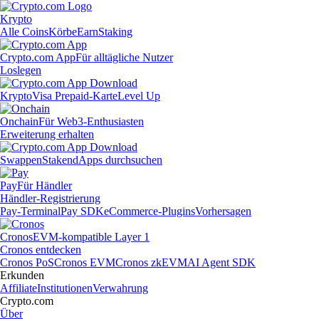
Krypto
Alle Coins
Körbe
Earn
Staking
Crypto.com App
Für alltägliche Nutzer
Loslegen
Krypto
Visa Prepaid-Karte
Level Up
Onchain
Für Web3-Enthusiasten
Erweiterung erhalten
Swappen
Staken
dApps durchsuchen
Pay
Für Händler
Händler-Registrierung
Pay-Terminal
Pay SDK
eCommerce-Plugins
Vorhersagen
Cronos
EVM-kompatible Layer 1
Cronos entdecken
Cronos PoS
Cronos EVM
Cronos zkEVM
AI Agent SDK
Erkunden
Affiliate
Institutionen
Verwahrung
Crypto.com
Über