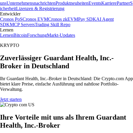
uns
Unternehmensnachrichten
Produktneuheiten
Events
Karriere
Partner
S
icherheit
Lizenzen & Registrierung
Entwickler
Cronos PoS
Cronos EVM
Cronos zkEVM
Pay SDK
AI Agent
SDK
MCP Servers
Trading Skill Repo
Lernen
Lernen
Bitcoin
Forschung
Markt-Updates
KRYPTO
Zuverlässiger Guardant Health, Inc.-
Broker in Deutschland
Ihr Guardant Health, Inc.-Broker in Deutschland: Die Crypto.com App
bietet klare Preise, einfache Ausführung und nahtlose Portfolio-
Verwaltung.
Jetzt starten
Ihre Vorteile mit uns als Ihrem Guardant
Health, Inc.-Broker