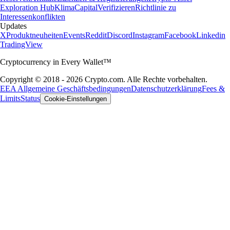
Exploration Hub
Klima
Capital
Verifizieren
Richtlinie zu
Interessenkonflikten
Updates
X
Produktneuheiten
Events
Reddit
Discord
Instagram
Facebook
Linkedin
TradingView
Cryptocurrency in Every Wallet™
Copyright © 2018 - 2026 Crypto.com. Alle Rechte vorbehalten.
EEA Allgemeine Geschäftsbedingungen
Datenschutzerklärung
Fees &
Limits
Status
Cookie-Einstellungen