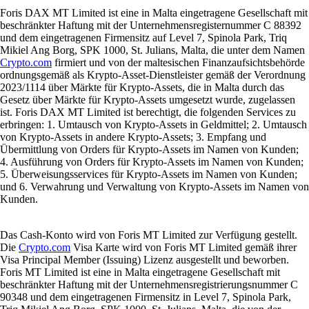
Foris DAX MT Limited ist eine in Malta eingetragene Gesellschaft mit
beschränkter Haftung mit der Unternehmensregisternummer C 88392
und dem eingetragenen Firmensitz auf Level 7, Spinola Park, Triq
Mikiel Ang Borg, SPK 1000, St. Julians, Malta, die unter dem Namen
Crypto.com
firmiert und von der maltesischen Finanzaufsichtsbehörde
ordnungsgemäß als Krypto-Asset-Dienstleister gemäß der Verordnung
2023/1114 über Märkte für Krypto-Assets, die in Malta durch das
Gesetz über Märkte für Krypto-Assets umgesetzt wurde, zugelassen
ist. Foris DAX MT Limited ist berechtigt, die folgenden Services zu
erbringen: 1. Umtausch von Krypto-Assets in Geldmittel; 2. Umtausch
von Krypto-Assets in andere Krypto-Assets; 3. Empfang und
Übermittlung von Orders für Krypto-Assets im Namen von Kunden;
4. Ausführung von Orders für Krypto-Assets im Namen von Kunden;
5. Überweisungsservices für Krypto-Assets im Namen von Kunden;
und 6. Verwahrung und Verwaltung von Krypto-Assets im Namen von
Kunden.
Das Cash-Konto wird von Foris MT Limited zur Verfügung gestellt.
Die
Crypto.com
Visa Karte wird von Foris MT Limited gemäß ihrer
Visa Principal Member (Issuing) Lizenz ausgestellt und beworben.
Foris MT Limited ist eine in Malta eingetragene Gesellschaft mit
beschränkter Haftung mit der Unternehmensregistrierungsnummer C
90348 und dem eingetragenen Firmensitz in Level 7, Spinola Park,