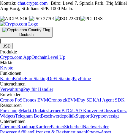
Kontakt:
chat.crypto.com
| Büro: Level 7, Spinola Park, Triq Mikiel
Ang Borg, St Julians SPK 1000 Malta.
Deutsch
|
USD
Produkte
Crypto.com App
Onchain
Level Up
Märkte
Krypto
Funktionen
Karten
Körbe
Earn
Staking
DeFi Staking
Pay
Prime
Unternehmen
Verwahrung
Pay für Händler
Entwickler
Cronos PoS
Cronos EVM
Cronos zkEVM
Pay SDK
AI Agent SDK
Ressourcen
Forschung
Markt-Updates
Lernen
BTC/USD Konverter
Glossar
Kurs-
Widgets
Telegram Bot
Beschwerdepolitik
Support
Kryptooversigt
Unternehmen
Über uns
Roadmap
Karriere
Partner
Sicherheit
Nachweis der
Reserven
Affiliate
Lizenzen & Registrierungen
Krypto-Asset