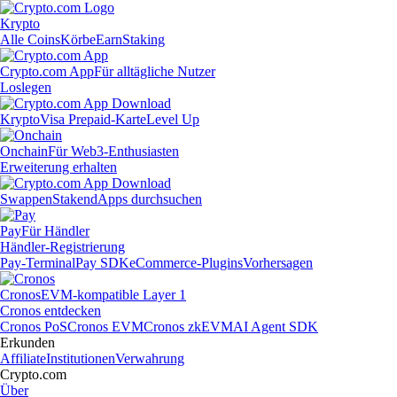
Krypto
Alle Coins
Körbe
Earn
Staking
Crypto.com App
Für alltägliche Nutzer
Loslegen
Krypto
Visa Prepaid-Karte
Level Up
Onchain
Für Web3-Enthusiasten
Erweiterung erhalten
Swappen
Staken
dApps durchsuchen
Pay
Für Händler
Händler-Registrierung
Pay-Terminal
Pay SDK
eCommerce-Plugins
Vorhersagen
Cronos
EVM-kompatible Layer 1
Cronos entdecken
Cronos PoS
Cronos EVM
Cronos zkEVM
AI Agent SDK
Erkunden
Affiliate
Institutionen
Verwahrung
Crypto.com
Über