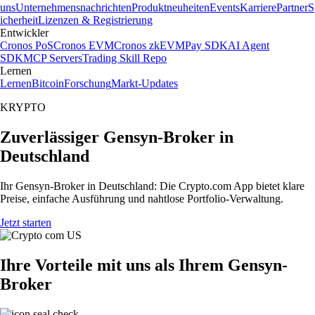
uns
Unternehmensnachrichten
Produktneuheiten
Events
Karriere
Partner
S
icherheit
Lizenzen & Registrierung
Entwickler
Cronos PoS
Cronos EVM
Cronos zkEVM
Pay SDK
AI Agent
SDK
MCP Servers
Trading Skill Repo
Lernen
Lernen
Bitcoin
Forschung
Markt-Updates
KRYPTO
Zuverlässiger Gensyn-Broker in
Deutschland
Ihr Gensyn-Broker in Deutschland: Die Crypto.com App bietet klare
Preise, einfache Ausführung und nahtlose Portfolio-Verwaltung.
Jetzt starten
Ihre Vorteile mit uns als Ihrem Gensyn-
Broker