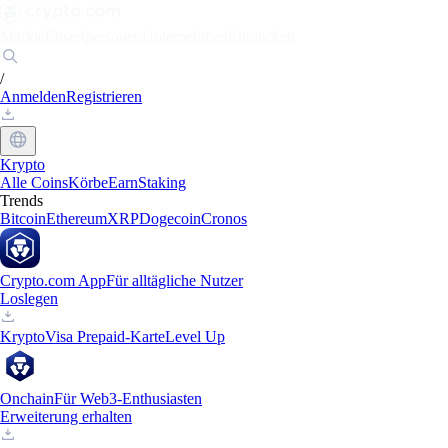
Märkte
Einzelpersonen
Unternehmen
Entdecken
/
Anmelden
Registrieren
Krypto
Alle Coins
Körbe
Earn
Staking
Trends
Bitcoin
Ethereum
XRP
Dogecoin
Cronos
Crypto.com App
Für alltägliche Nutzer
Loslegen
Krypto
Visa Prepaid-Karte
Level Up
Onchain
Für Web3-Enthusiasten
Erweiterung erhalten