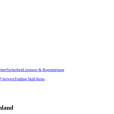
rtner
Sicherheit
Lizenzen & Registrierung
 Servers
Trading Skill Repo
hland