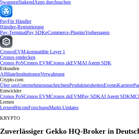
Swappen
Staken
dApps durchsuchen
Pay
Für Händler
Händler-Registrierung
Pay-Terminal
Pay SDK
eCommerce-Plugins
Vorhersagen
Cronos
EVM-kompatible Layer 1
Cronos entdecken
Cronos PoS
Cronos EVM
Cronos zkEVM
AI Agent SDK
Erkunden
Affiliate
Institutionen
Verwahrung
Crypto.com
Über uns
Unternehmensnachrichten
Produktneuheiten
Events
Karriere
Pa
Entwickler
Cronos PoS
Cronos EVM
Cronos zkEVM
Pay SDK
AI Agent SDK
MCP
Lernen
Lernen
Bitcoin
Forschung
Markt-Updates
KRYPTO
Zuverlässiger Gekko HQ-Broker in Deutsc