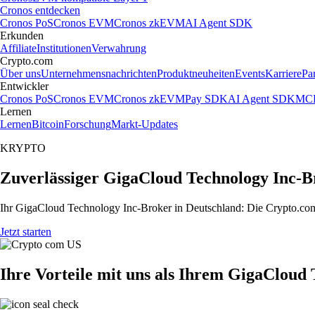
Cronos entdecken
Cronos PoS
Cronos EVM
Cronos zkEVM
AI Agent SDK
Erkunden
Affiliate
Institutionen
Verwahrung
Crypto.com
Über uns
Unternehmensnachrichten
Produktneuheiten
Events
Karriere
Pa
Entwickler
Cronos PoS
Cronos EVM
Cronos zkEVM
Pay SDK
AI Agent SDK
MCP
Lernen
Lernen
Bitcoin
Forschung
Markt-Updates
KRYPTO
Zuverlässiger GigaCloud Technology Inc-B
Ihr GigaCloud Technology Inc-Broker in Deutschland: Die Crypto.com 
Jetzt starten
Ihre Vorteile mit uns als Ihrem GigaCloud