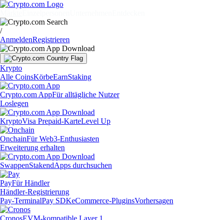
Märkte
Einzelpersonen
Unternehmen
Entdecken
/
Anmelden
Registrieren
Krypto
Alle Coins
Körbe
Earn
Staking
Crypto.com App
Für alltägliche Nutzer
Loslegen
Krypto
Visa Prepaid-Karte
Level Up
Onchain
Für Web3-Enthusiasten
Erweiterung erhalten
Swappen
Staken
dApps durchsuchen
Pay
Für Händler
Händler-Registrierung
Pay-Terminal
Pay SDK
eCommerce-Plugins
Vorhersagen
Cronos
EVM-kompatible Layer 1