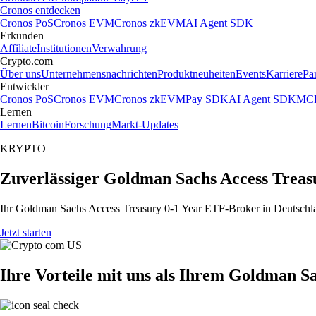
Cronos entdecken
Cronos PoS
Cronos EVM
Cronos zkEVM
AI Agent SDK
Erkunden
Affiliate
Institutionen
Verwahrung
Crypto.com
Über uns
Unternehmensnachrichten
Produktneuheiten
Events
Karriere
Pa
Entwickler
Cronos PoS
Cronos EVM
Cronos zkEVM
Pay SDK
AI Agent SDK
MCP
Lernen
Lernen
Bitcoin
Forschung
Markt-Updates
KRYPTO
Zuverlässiger Goldman Sachs Access Treas
Ihr Goldman Sachs Access Treasury 0-1 Year ETF-Broker in Deutschlan
Jetzt starten
Ihre Vorteile mit uns als Ihrem Goldman S