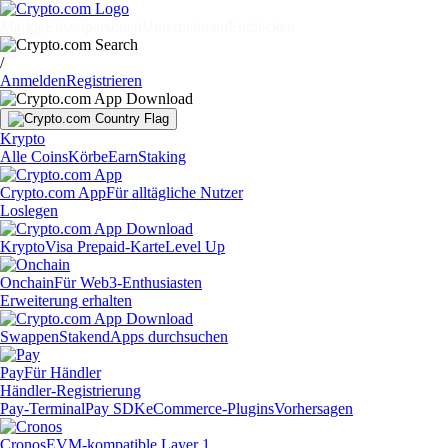
Märkte
Einzelpersonen
Unternehmen
Entdecken
/
Anmelden
Registrieren
Krypto
Alle Coins
Körbe
Earn
Staking
Crypto.com App
Für alltägliche Nutzer
Loslegen
Krypto
Visa Prepaid-Karte
Level Up
Onchain
Für Web3-Enthusiasten
Erweiterung erhalten
Swappen
Staken
dApps durchsuchen
Pay
Für Händler
Händler-Registrierung
Pay-Terminal
Pay SDK
eCommerce-Plugins
Vorhersagen
Cronos
EVM-kompatible Layer 1