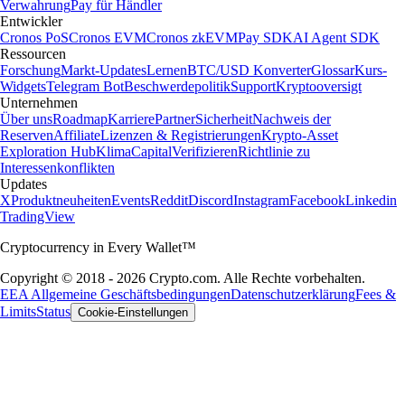
Verwahrung
Pay für Händler
Entwickler
Cronos PoS
Cronos EVM
Cronos zkEVM
Pay SDK
AI Agent SDK
Ressourcen
Forschung
Markt-Updates
Lernen
BTC/USD Konverter
Glossar
Kurs-
Widgets
Telegram Bot
Beschwerdepolitik
Support
Kryptooversigt
Unternehmen
Über uns
Roadmap
Karriere
Partner
Sicherheit
Nachweis der
Reserven
Affiliate
Lizenzen & Registrierungen
Krypto-Asset
Exploration Hub
Klima
Capital
Verifizieren
Richtlinie zu
Interessenkonflikten
Updates
X
Produktneuheiten
Events
Reddit
Discord
Instagram
Facebook
Linkedin
TradingView
Cryptocurrency in Every Wallet™
Copyright © 2018 - 2026 Crypto.com. Alle Rechte vorbehalten.
EEA Allgemeine Geschäftsbedingungen
Datenschutzerklärung
Fees &
Limits
Status
Cookie-Einstellungen