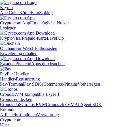
Krypto
Alle Coins
Körbe
Earn
Staking
Crypto.com App
Für alltägliche Nutzer
Loslegen
Krypto
Visa Prepaid-Karte
Level Up
Onchain
Für Web3-Enthusiasten
Erweiterung erhalten
Swappen
Staken
dApps durchsuchen
Pay
Für Händler
Händler-Registrierung
Pay-Terminal
Pay SDK
eCommerce-Plugins
Vorhersagen
Cronos
EVM-kompatible Layer 1
Cronos entdecken
Cronos PoS
Cronos EVM
Cronos zkEVM
AI Agent SDK
Erkunden
Affiliate
Institutionen
Verwahrung
Crypto.com
Über