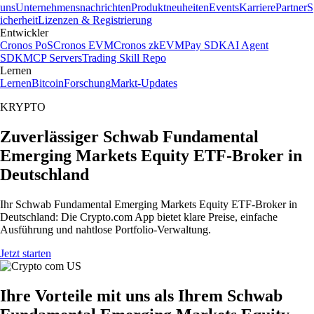
uns
Unternehmensnachrichten
Produktneuheiten
Events
Karriere
Partner
S
icherheit
Lizenzen & Registrierung
Entwickler
Cronos PoS
Cronos EVM
Cronos zkEVM
Pay SDK
AI Agent
SDK
MCP Servers
Trading Skill Repo
Lernen
Lernen
Bitcoin
Forschung
Markt-Updates
KRYPTO
Zuverlässiger Schwab Fundamental
Emerging Markets Equity ETF-Broker in
Deutschland
Ihr Schwab Fundamental Emerging Markets Equity ETF-Broker in
Deutschland: Die Crypto.com App bietet klare Preise, einfache
Ausführung und nahtlose Portfolio-Verwaltung.
Jetzt starten
Ihre Vorteile mit uns als Ihrem Schwab