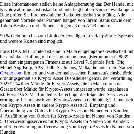
Diese Informationen stellen keine Anlageberatung dar. Der Handel mit
Kryptowährungen ist riskant und unterliegt hohen Kursschwankungen.
Bitte prüfen Sie Ihre persönliche Risikobereitschaft sorgfältig. Alle
genannten Vorteile oder Prämien hängen von Ihrem Status sowie dem
Token-Besitz ab und können sich gemäß den AGB ändern.
*0 % Gebühren bis zum Limit der jeweiligen Level-Up-Stufe. Spreads
und weitere Kosten sind möglich.
Foris DAX MT Limited ist eine in Malta eingetragene Gesellschaft mit
beschränkter Haftung mit der Unternehmensregisternummer C 88392
und dem eingetragenen Firmensitz auf Level 7, Spinola Park, Triq
Mikiel Ang Borg, SPK 1000, St. Julians, Malta, die unter dem Namen
Crypto.com
firmiert und von der maltesischen Finanzaufsichtsbehörde
ordnungsgemäß als Krypto-Asset-Dienstleister gemäß der Verordnung
2023/1114 über Märkte für Krypto-Assets, die in Malta durch das
Gesetz über Märkte für Krypto-Assets umgesetzt wurde, zugelassen
ist. Foris DAX MT Limited ist berechtigt, die folgenden Services zu
erbringen: 1. Umtausch von Krypto-Assets in Geldmittel; 2. Umtausch
von Krypto-Assets in andere Krypto-Assets; 3. Empfang und
Übermittlung von Orders für Krypto-Assets im Namen von Kunden;
4. Ausführung von Orders für Krypto-Assets im Namen von Kunden;
5. Überweisungsservices für Krypto-Assets im Namen von Kunden;
und 6. Verwahrung und Verwaltung von Krypto-Assets im Namen von
Kunden.