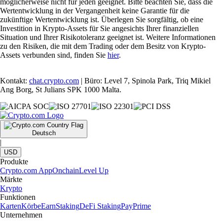
möglicherweise nicht für jeden geeignet. Bitte beachten Sie, dass die
Wertentwicklung in der Vergangenheit keine Garantie für die
zukünftige Wertentwicklung ist. Überlegen Sie sorgfältig, ob eine
Investition in Krypto-Assets für Sie angesichts Ihrer finanziellen
Situation und Ihrer Risikotoleranz geeignet ist. Weitere Informationen
zu den Risiken, die mit dem Trading oder dem Besitz von Krypto-
Assets verbunden sind, finden Sie
hier
.
Kontakt:
chat.crypto.com
| Büro: Level 7, Spinola Park, Triq Mikiel
Ang Borg, St Julians SPK 1000 Malta.
Deutsch
|
USD
Produkte
Crypto.com App
Onchain
Level Up
Märkte
Krypto
Funktionen
Karten
Körbe
Earn
Staking
DeFi Staking
Pay
Prime
Unternehmen