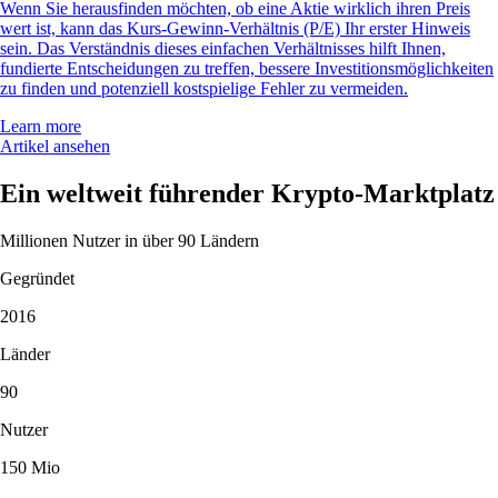
Wenn Sie herausfinden möchten, ob eine Aktie wirklich ihren Preis
wert ist, kann das Kurs-Gewinn-Verhältnis (P/E) Ihr erster Hinweis
sein. Das Verständnis dieses einfachen Verhältnisses hilft Ihnen,
fundierte Entscheidungen zu treffen, bessere Investitionsmöglichkeiten
zu finden und potenziell kostspielige Fehler zu vermeiden.
Learn more
Artikel ansehen
Ein weltweit führender Krypto-Marktplatz
Millionen Nutzer in über 90 Ländern
Gegründet
2016
Länder
90
Nutzer
150 Mio