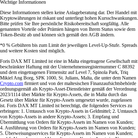
Wichtige Informationen
Diese Informationen stellen keine Anlageberatung dar. Der Handel mit
Kryptowährungen ist riskant und unterliegt hohen Kursschwankungen.
Bitte prüfen Sie Ihre persönliche Risikobereitschaft sorgfältig. Alle
genannten Vorteile oder Prämien hängen von Ihrem Status sowie dem
Token-Besitz ab und können sich gemäß den AGB ändern.
*0 % Gebühren bis zum Limit der jeweiligen Level-Up-Stufe. Spreads
und weitere Kosten sind möglich.
Foris DAX MT Limited ist eine in Malta eingetragene Gesellschaft mit
beschränkter Haftung mit der Unternehmensregisternummer C 88392
und dem eingetragenen Firmensitz auf Level 7, Spinola Park, Triq
Mikiel Ang Borg, SPK 1000, St. Julians, Malta, die unter dem Namen
Crypto.com
firmiert und von der maltesischen Finanzaufsichtsbehörde
ordnungsgemäß als Krypto-Asset-Dienstleister gemäß der Verordnung
2023/1114 über Märkte für Krypto-Assets, die in Malta durch das
Gesetz über Märkte für Krypto-Assets umgesetzt wurde, zugelassen
ist. Foris DAX MT Limited ist berechtigt, die folgenden Services zu
erbringen: 1. Umtausch von Krypto-Assets in Geldmittel; 2. Umtausch
von Krypto-Assets in andere Krypto-Assets; 3. Empfang und
Übermittlung von Orders für Krypto-Assets im Namen von Kunden;
4. Ausführung von Orders für Krypto-Assets im Namen von Kunden;
5. Überweisungsservices für Krypto-Assets im Namen von Kunden;