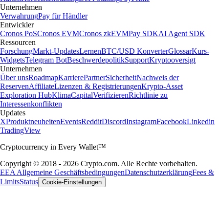
Unternehmen
Verwahrung
Pay für Händler
Entwickler
Cronos PoS
Cronos EVM
Cronos zkEVM
Pay SDK
AI Agent SDK
Ressourcen
Forschung
Markt-Updates
Lernen
BTC/USD Konverter
Glossar
Kurs-
Widgets
Telegram Bot
Beschwerdepolitik
Support
Kryptooversigt
Unternehmen
Über uns
Roadmap
Karriere
Partner
Sicherheit
Nachweis der
Reserven
Affiliate
Lizenzen & Registrierungen
Krypto-Asset
Exploration Hub
Klima
Capital
Verifizieren
Richtlinie zu
Interessenkonflikten
Updates
X
Produktneuheiten
Events
Reddit
Discord
Instagram
Facebook
Linkedin
TradingView
Cryptocurrency in Every Wallet™
Copyright © 2018 - 2026 Crypto.com. Alle Rechte vorbehalten.
EEA Allgemeine Geschäftsbedingungen
Datenschutzerklärung
Fees &
Limits
Status
Cookie-Einstellungen