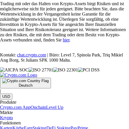
Trading mit oder das Halten von Krypto-Assets birgt Risiken und ist
möglicherweise nicht für jeden geeignet. Bitte beachten Sie, dass die
Wertentwicklung in der Vergangenheit keine Garantie für die
zukünftige Wertentwicklung ist. Überlegen Sie sorgfältig, ob eine
Investition in Krypto-Assets für Sie angesichts Ihrer finanziellen
Situation und Ihrer Risikotoleranz geeignet ist. Weitere Informationen
zu den Risiken, die mit dem Trading oder dem Besitz von Krypto-
Assets verbunden sind, finden Sie
hier
.
Kontakt:
chat.crypto.com
| Büro: Level 7, Spinola Park, Triq Mikiel
Ang Borg, St Julians SPK 1000 Malta.
Deutsch
|
USD
Produkte
Crypto.com App
Onchain
Level Up
Märkte
Krypto
Funktionen
Karten
Körbe
Earn
Staking
DeFi Staking
Pay
Prime