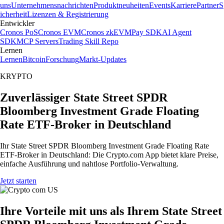
uns
Unternehmensnachrichten
Produktneuheiten
Events
Karriere
Partner
S
icherheit
Lizenzen & Registrierung
Entwickler
Cronos PoS
Cronos EVM
Cronos zkEVM
Pay SDK
AI Agent
SDK
MCP Servers
Trading Skill Repo
Lernen
Lernen
Bitcoin
Forschung
Markt-Updates
KRYPTO
Zuverlässiger State Street SPDR
Bloomberg Investment Grade Floating
Rate ETF-Broker in Deutschland
Ihr State Street SPDR Bloomberg Investment Grade Floating Rate
ETF-Broker in Deutschland: Die Crypto.com App bietet klare Preise,
einfache Ausführung und nahtlose Portfolio-Verwaltung.
Jetzt starten
Ihre Vorteile mit uns als Ihrem State Street