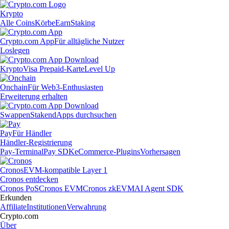
Krypto
Alle Coins
Körbe
Earn
Staking
Crypto.com App
Für alltägliche Nutzer
Loslegen
Krypto
Visa Prepaid-Karte
Level Up
Onchain
Für Web3-Enthusiasten
Erweiterung erhalten
Swappen
Staken
dApps durchsuchen
Pay
Für Händler
Händler-Registrierung
Pay-Terminal
Pay SDK
eCommerce-Plugins
Vorhersagen
Cronos
EVM-kompatible Layer 1
Cronos entdecken
Cronos PoS
Cronos EVM
Cronos zkEVM
AI Agent SDK
Erkunden
Affiliate
Institutionen
Verwahrung
Crypto.com
Über