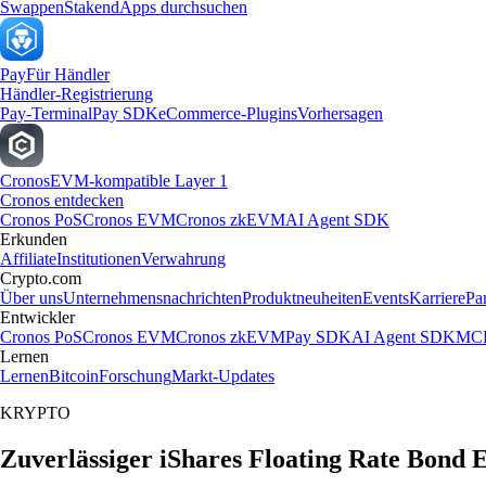
Swappen
Staken
dApps durchsuchen
Pay
Für Händler
Händler-Registrierung
Pay-Terminal
Pay SDK
eCommerce-Plugins
Vorhersagen
Cronos
EVM-kompatible Layer 1
Cronos entdecken
Cronos PoS
Cronos EVM
Cronos zkEVM
AI Agent SDK
Erkunden
Affiliate
Institutionen
Verwahrung
Crypto.com
Über uns
Unternehmensnachrichten
Produktneuheiten
Events
Karriere
Pa
Entwickler
Cronos PoS
Cronos EVM
Cronos zkEVM
Pay SDK
AI Agent SDK
MCP
Lernen
Lernen
Bitcoin
Forschung
Markt-Updates
KRYPTO
Zuverlässiger iShares Floating Rate Bond