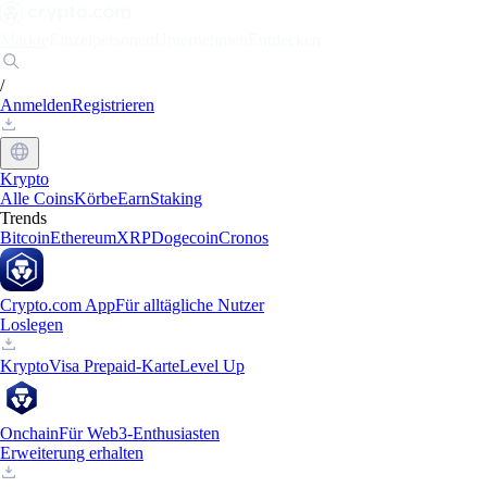
Märkte
Einzelpersonen
Unternehmen
Entdecken
/
Anmelden
Registrieren
Krypto
Alle Coins
Körbe
Earn
Staking
Trends
Bitcoin
Ethereum
XRP
Dogecoin
Cronos
Crypto.com App
Für alltägliche Nutzer
Loslegen
Krypto
Visa Prepaid-Karte
Level Up
Onchain
Für Web3-Enthusiasten
Erweiterung erhalten