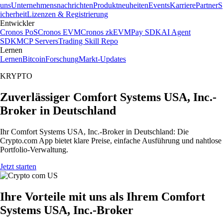
uns
Unternehmensnachrichten
Produktneuheiten
Events
Karriere
Partner
S
icherheit
Lizenzen & Registrierung
Entwickler
Cronos PoS
Cronos EVM
Cronos zkEVM
Pay SDK
AI Agent
SDK
MCP Servers
Trading Skill Repo
Lernen
Lernen
Bitcoin
Forschung
Markt-Updates
KRYPTO
Zuverlässiger Comfort Systems USA, Inc.-
Broker in Deutschland
Ihr Comfort Systems USA, Inc.-Broker in Deutschland: Die
Crypto.com App bietet klare Preise, einfache Ausführung und nahtlose
Portfolio-Verwaltung.
Jetzt starten
Ihre Vorteile mit uns als Ihrem Comfort
Systems USA, Inc.-Broker