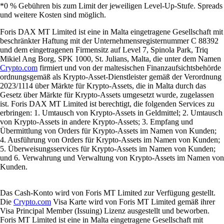
*0 % Gebühren bis zum Limit der jeweiligen Level-Up-Stufe. Spreads
und weitere Kosten sind möglich.
Foris DAX MT Limited ist eine in Malta eingetragene Gesellschaft mit
beschränkter Haftung mit der Unternehmensregisternummer C 88392
und dem eingetragenen Firmensitz auf Level 7, Spinola Park, Triq
Mikiel Ang Borg, SPK 1000, St. Julians, Malta, die unter dem Namen
Crypto.com
firmiert und von der maltesischen Finanzaufsichtsbehörde
ordnungsgemäß als Krypto-Asset-Dienstleister gemäß der Verordnung
2023/1114 über Märkte für Krypto-Assets, die in Malta durch das
Gesetz über Märkte für Krypto-Assets umgesetzt wurde, zugelassen
ist. Foris DAX MT Limited ist berechtigt, die folgenden Services zu
erbringen: 1. Umtausch von Krypto-Assets in Geldmittel; 2. Umtausch
von Krypto-Assets in andere Krypto-Assets; 3. Empfang und
Übermittlung von Orders für Krypto-Assets im Namen von Kunden;
4. Ausführung von Orders für Krypto-Assets im Namen von Kunden;
5. Überweisungsservices für Krypto-Assets im Namen von Kunden;
und 6. Verwahrung und Verwaltung von Krypto-Assets im Namen von
Kunden.
Das Cash-Konto wird von Foris MT Limited zur Verfügung gestellt.
Die
Crypto.com
Visa Karte wird von Foris MT Limited gemäß ihrer
Visa Principal Member (Issuing) Lizenz ausgestellt und beworben.
Foris MT Limited ist eine in Malta eingetragene Gesellschaft mit