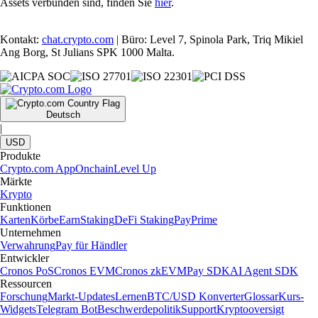
Assets verbunden sind, finden Sie
hier
.
Kontakt:
chat.crypto.com
| Büro: Level 7, Spinola Park, Triq Mikiel
Ang Borg, St Julians SPK 1000 Malta.
Deutsch
|
USD
Produkte
Crypto.com App
Onchain
Level Up
Märkte
Krypto
Funktionen
Karten
Körbe
Earn
Staking
DeFi Staking
Pay
Prime
Unternehmen
Verwahrung
Pay für Händler
Entwickler
Cronos PoS
Cronos EVM
Cronos zkEVM
Pay SDK
AI Agent SDK
Ressourcen
Forschung
Markt-Updates
Lernen
BTC/USD Konverter
Glossar
Kurs-
Widgets
Telegram Bot
Beschwerdepolitik
Support
Kryptooversigt