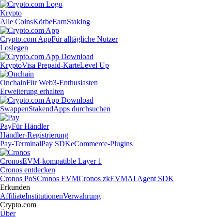
Krypto
Alle Coins
Körbe
Earn
Staking
Crypto.com App
Für alltägliche Nutzer
Loslegen
Krypto
Visa Prepaid-Karte
Level Up
Onchain
Für Web3-Enthusiasten
Erweiterung erhalten
Swappen
Staken
dApps durchsuchen
Pay
Für Händler
Händler-Registrierung
Pay-Terminal
Pay SDK
eCommerce-Plugins
Cronos
EVM-kompatible Layer 1
Cronos entdecken
Cronos PoS
Cronos EVM
Cronos zkEVM
AI Agent SDK
Erkunden
Affiliate
Institutionen
Verwahrung
Crypto.com
Über