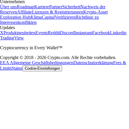
Unternehmen
Über uns
Roadmap
Karriere
Partner
Sicherheit
Nachweis der
Reserven
Affiliate
Lizenzen & Registrierungen
Krypto-Asset
Exploration Hub
Klima
Capital
Verifizieren
Richtlinie zu
Interessenkonflikten
Updates
X
Produktneuheiten
Events
Reddit
Discord
Instagram
Facebook
Linkedin
TradingView
Cryptocurrency in Every Wallet™
Copyright © 2018 - 2026 Crypto.com. Alle Rechte vorbehalten.
EEA Allgemeine Geschäftsbedingungen
Datenschutzerklärung
Fees &
Limits
Status
Cookie-Einstellungen