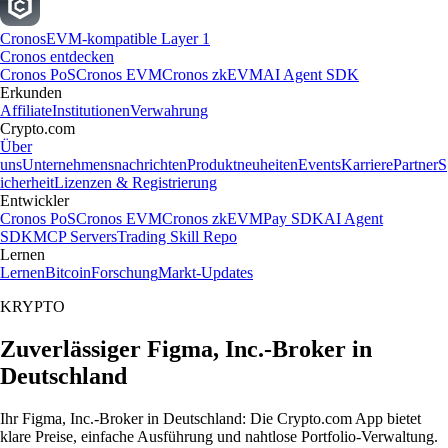
Cronos
EVM-kompatible Layer 1
Cronos entdecken
Cronos PoS
Cronos EVM
Cronos zkEVM
AI Agent SDK
Erkunden
Affiliate
Institutionen
Verwahrung
Crypto.com
Über
uns
Unternehmensnachrichten
Produktneuheiten
Events
Karriere
Partner
S
icherheit
Lizenzen & Registrierung
Entwickler
Cronos PoS
Cronos EVM
Cronos zkEVM
Pay SDK
AI Agent
SDK
MCP Servers
Trading Skill Repo
Lernen
Lernen
Bitcoin
Forschung
Markt-Updates
KRYPTO
Zuverlässiger Figma, Inc.-Broker in
Deutschland
Ihr Figma, Inc.-Broker in Deutschland: Die Crypto.com App bietet
klare Preise, einfache Ausführung und nahtlose Portfolio-Verwaltung.