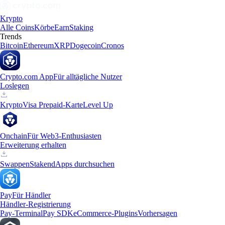
Krypto
Alle Coins
Körbe
Earn
Staking
Trends
Bitcoin
Ethereum
XRP
Dogecoin
Cronos
Crypto.com App
Für alltägliche Nutzer
Loslegen
Krypto
Visa Prepaid-Karte
Level Up
Onchain
Für Web3-Enthusiasten
Erweiterung erhalten
Swappen
Staken
dApps durchsuchen
Pay
Für Händler
Händler-Registrierung
Pay-Terminal
Pay SDK
eCommerce-Plugins
Vorhersagen