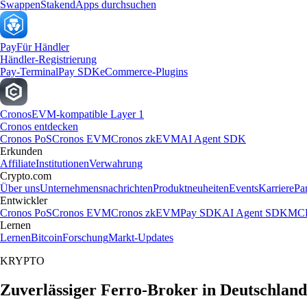
Swappen
Staken
dApps durchsuchen
Pay
Für Händler
Händler-Registrierung
Pay-Terminal
Pay SDK
eCommerce-Plugins
Cronos
EVM-kompatible Layer 1
Cronos entdecken
Cronos PoS
Cronos EVM
Cronos zkEVM
AI Agent SDK
Erkunden
Affiliate
Institutionen
Verwahrung
Crypto.com
Über uns
Unternehmensnachrichten
Produktneuheiten
Events
Karriere
Pa
Entwickler
Cronos PoS
Cronos EVM
Cronos zkEVM
Pay SDK
AI Agent SDK
MCP
Lernen
Lernen
Bitcoin
Forschung
Markt-Updates
KRYPTO
Zuverlässiger Ferro-Broker in Deutschland