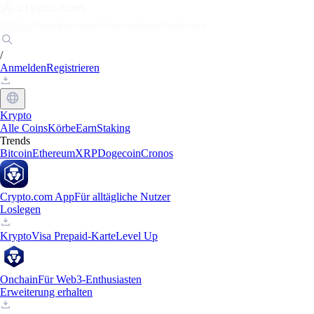
Märkte
Einzelpersonen
Unternehmen
Entdecken
/
Anmelden
Registrieren
Krypto
Alle Coins
Körbe
Earn
Staking
Trends
Bitcoin
Ethereum
XRP
Dogecoin
Cronos
Crypto.com App
Für alltägliche Nutzer
Loslegen
Krypto
Visa Prepaid-Karte
Level Up
Onchain
Für Web3-Enthusiasten
Erweiterung erhalten