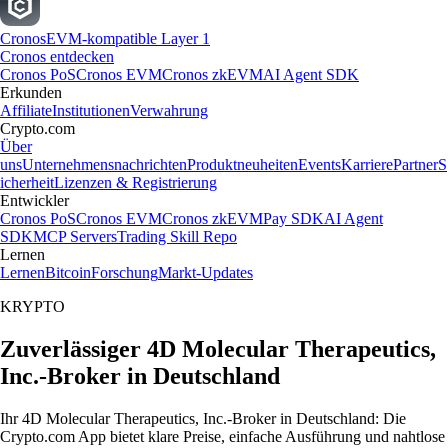
Cronos
EVM-kompatible Layer 1
Cronos entdecken
Cronos PoS
Cronos EVM
Cronos zkEVM
AI Agent SDK
Erkunden
Affiliate
Institutionen
Verwahrung
Crypto.com
Über
uns
Unternehmensnachrichten
Produktneuheiten
Events
Karriere
Partner
S
icherheit
Lizenzen & Registrierung
Entwickler
Cronos PoS
Cronos EVM
Cronos zkEVM
Pay SDK
AI Agent
SDK
MCP Servers
Trading Skill Repo
Lernen
Lernen
Bitcoin
Forschung
Markt-Updates
KRYPTO
Zuverlässiger 4D Molecular Therapeutics,
Inc.-Broker in Deutschland
Ihr 4D Molecular Therapeutics, Inc.-Broker in Deutschland: Die
Crypto.com App bietet klare Preise, einfache Ausführung und nahtlose