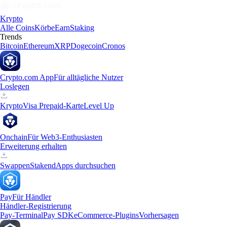
Krypto
Alle Coins
Körbe
Earn
Staking
Trends
Bitcoin
Ethereum
XRP
Dogecoin
Cronos
Crypto.com App
Für alltägliche Nutzer
Loslegen
Krypto
Visa Prepaid-Karte
Level Up
Onchain
Für Web3-Enthusiasten
Erweiterung erhalten
Swappen
Staken
dApps durchsuchen
Pay
Für Händler
Händler-Registrierung
Pay-Terminal
Pay SDK
eCommerce-Plugins
Vorhersagen