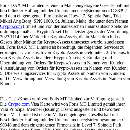
Foris DAX MT Limited ist eine in Malta eingetragene Gesellschaft mit
beschränkter Haftung mit der Unternehmensregisternummer C 88392
und dem eingetragenen Firmensitz auf Level 7, Spinola Park, Triq
Mikiel Ang Borg, SPK 1000, St. Julians, Malta, die unter dem Namen
Crypto.com
firmiert und von der maltesischen Finanzaufsichtsbehörde
ordnungsgemäß als Krypto-Asset-Dienstleister gemäß der Verordnung
2023/1114 über Märkte für Krypto-Assets, die in Malta durch das
Gesetz über Märkte für Krypto-Assets umgesetzt wurde, zugelassen
ist. Foris DAX MT Limited ist berechtigt, die folgenden Services zu
erbringen: 1. Umtausch von Krypto-Assets in Geldmittel; 2. Umtausch
von Krypto-Assets in andere Krypto-Assets; 3. Empfang und
Übermittlung von Orders für Krypto-Assets im Namen von Kunden;
4. Ausführung von Orders für Krypto-Assets im Namen von Kunden;
5. Überweisungsservices für Krypto-Assets im Namen von Kunden;
und 6. Verwahrung und Verwaltung von Krypto-Assets im Namen von
Kunden.
Das Cash-Konto wird von Foris MT Limited zur Verfügung gestellt.
Die
Crypto.com
Visa Karte wird von Foris MT Limited gemäß ihrer
Visa Principal Member (Issuing) Lizenz ausgestellt und beworben.
Foris MT Limited ist eine in Malta eingetragene Gesellschaft mit
beschränkter Haftung mit der Unternehmensregistrierungsnummer C
90348 und dem eingetragenen Firmensitz in Level 7, Spinola Park,