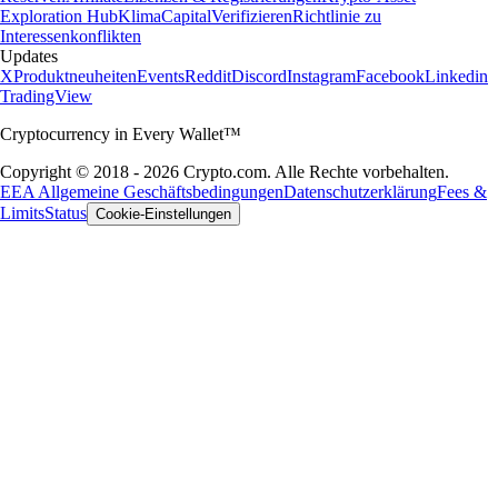
Exploration Hub
Klima
Capital
Verifizieren
Richtlinie zu
Interessenkonflikten
Updates
X
Produktneuheiten
Events
Reddit
Discord
Instagram
Facebook
Linkedin
TradingView
Cryptocurrency in Every Wallet™
Copyright © 2018 - 2026 Crypto.com. Alle Rechte vorbehalten.
EEA Allgemeine Geschäftsbedingungen
Datenschutzerklärung
Fees &
Limits
Status
Cookie-Einstellungen