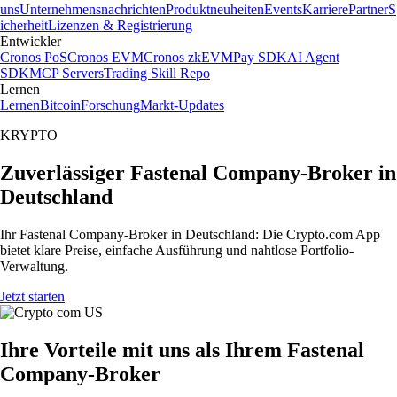
uns
Unternehmensnachrichten
Produktneuheiten
Events
Karriere
Partner
S
icherheit
Lizenzen & Registrierung
Entwickler
Cronos PoS
Cronos EVM
Cronos zkEVM
Pay SDK
AI Agent
SDK
MCP Servers
Trading Skill Repo
Lernen
Lernen
Bitcoin
Forschung
Markt-Updates
KRYPTO
Zuverlässiger Fastenal Company-Broker in
Deutschland
Ihr Fastenal Company-Broker in Deutschland: Die Crypto.com App
bietet klare Preise, einfache Ausführung und nahtlose Portfolio-
Verwaltung.
Jetzt starten
Ihre Vorteile mit uns als Ihrem Fastenal
Company-Broker