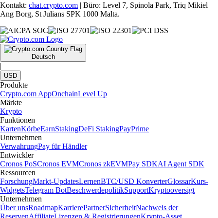
Kontakt:
chat.crypto.com
| Büro: Level 7, Spinola Park, Triq Mikiel
Ang Borg, St Julians SPK 1000 Malta.
Deutsch
|
USD
Produkte
Crypto.com App
Onchain
Level Up
Märkte
Krypto
Funktionen
Karten
Körbe
Earn
Staking
DeFi Staking
Pay
Prime
Unternehmen
Verwahrung
Pay für Händler
Entwickler
Cronos PoS
Cronos EVM
Cronos zkEVM
Pay SDK
AI Agent SDK
Ressourcen
Forschung
Markt-Updates
Lernen
BTC/USD Konverter
Glossar
Kurs-
Widgets
Telegram Bot
Beschwerdepolitik
Support
Kryptooversigt
Unternehmen
Über uns
Roadmap
Karriere
Partner
Sicherheit
Nachweis der
Reserven
Affiliate
Lizenzen & Registrierungen
Krypto-Asset