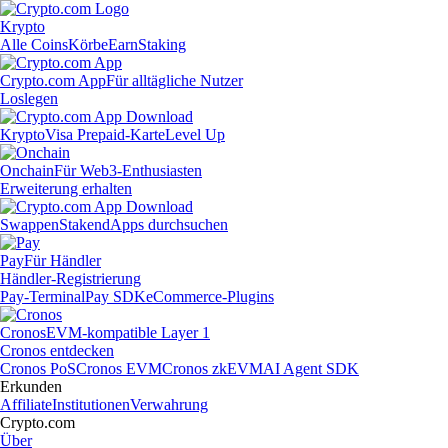
Krypto
Alle Coins
Körbe
Earn
Staking
Crypto.com App
Für alltägliche Nutzer
Loslegen
Krypto
Visa Prepaid-Karte
Level Up
Onchain
Für Web3-Enthusiasten
Erweiterung erhalten
Swappen
Staken
dApps durchsuchen
Pay
Für Händler
Händler-Registrierung
Pay-Terminal
Pay SDK
eCommerce-Plugins
Cronos
EVM-kompatible Layer 1
Cronos entdecken
Cronos PoS
Cronos EVM
Cronos zkEVM
AI Agent SDK
Erkunden
Affiliate
Institutionen
Verwahrung
Crypto.com
Über