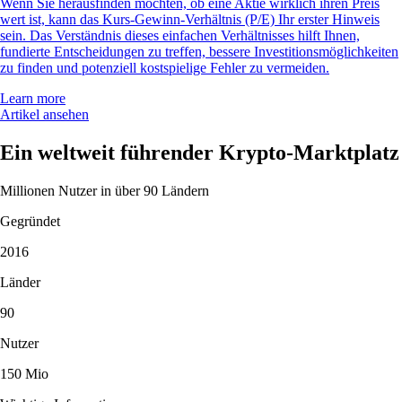
Wenn Sie herausfinden möchten, ob eine Aktie wirklich ihren Preis
wert ist, kann das Kurs-Gewinn-Verhältnis (P/E) Ihr erster Hinweis
sein. Das Verständnis dieses einfachen Verhältnisses hilft Ihnen,
fundierte Entscheidungen zu treffen, bessere Investitionsmöglichkeiten
zu finden und potenziell kostspielige Fehler zu vermeiden.
Learn more
Artikel ansehen
Ein weltweit führender Krypto-Marktplatz
Millionen Nutzer in über 90 Ländern
Gegründet
2016
Länder
90
Nutzer
150 Mio