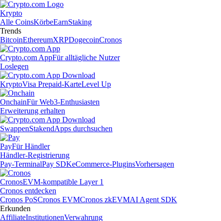
Krypto
Alle Coins
Körbe
Earn
Staking
Trends
Bitcoin
Ethereum
XRP
Dogecoin
Cronos
Crypto.com App
Für alltägliche Nutzer
Loslegen
Krypto
Visa Prepaid-Karte
Level Up
Onchain
Für Web3-Enthusiasten
Erweiterung erhalten
Swappen
Staken
dApps durchsuchen
Pay
Für Händler
Händler-Registrierung
Pay-Terminal
Pay SDK
eCommerce-Plugins
Vorhersagen
Cronos
EVM-kompatible Layer 1
Cronos entdecken
Cronos PoS
Cronos EVM
Cronos zkEVM
AI Agent SDK
Erkunden
Affiliate
Institutionen
Verwahrung