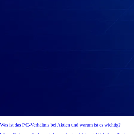
Was ist das P/E-Verhältnis bei Aktien und warum ist es wichtig?