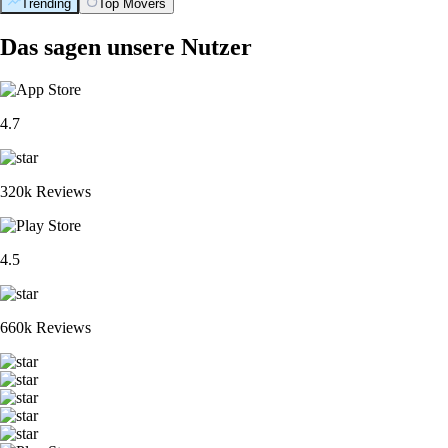
Trending
Top Movers
Das sagen unsere Nutzer
4.7
320k Reviews
4.5
660k Reviews