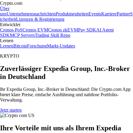
Crypto.com
Über
uns
Unternehmensnachrichten
Produktneuheiten
Events
Karriere
Partner
S
icherheit
Lizenzen & Registrierung
Entwickler
Cronos PoS
Cronos EVM
Cronos zkEVM
Pay SDK
AI Agent
SDK
MCP Servers
Trading Skill Repo
Lernen
Lernen
Bitcoin
Forschung
Markt-Updates
KRYPTO
Zuverlässiger Expedia Group, Inc.-Broker
in Deutschland
Ihr Expedia Group, Inc.-Broker in Deutschland: Die Crypto.com App
bietet klare Preise, einfache Ausführung und nahtlose Portfolio-
Verwaltung.
Jetzt starten
Ihre Vorteile mit uns als Ihrem Expedia