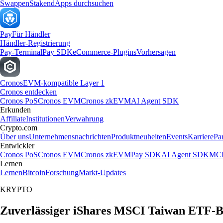
Swappen
Staken
dApps durchsuchen
Pay
Für Händler
Händler-Registrierung
Pay-Terminal
Pay SDK
eCommerce-Plugins
Vorhersagen
Cronos
EVM-kompatible Layer 1
Cronos entdecken
Cronos PoS
Cronos EVM
Cronos zkEVM
AI Agent SDK
Erkunden
Affiliate
Institutionen
Verwahrung
Crypto.com
Über uns
Unternehmensnachrichten
Produktneuheiten
Events
Karriere
Pa
Entwickler
Cronos PoS
Cronos EVM
Cronos zkEVM
Pay SDK
AI Agent SDK
MCP
Lernen
Lernen
Bitcoin
Forschung
Markt-Updates
KRYPTO
Zuverlässiger iShares MSCI Taiwan ETF-B