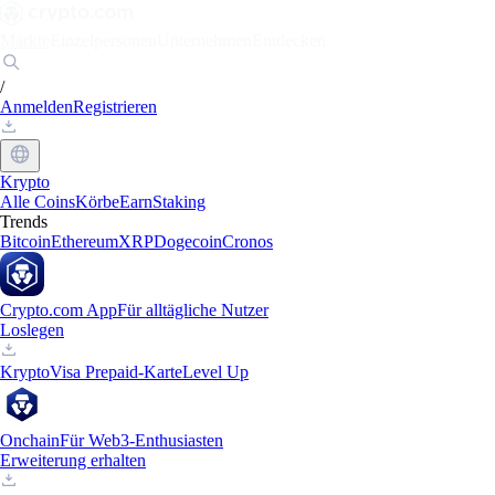
Märkte
Einzelpersonen
Unternehmen
Entdecken
/
Anmelden
Registrieren
Krypto
Alle Coins
Körbe
Earn
Staking
Trends
Bitcoin
Ethereum
XRP
Dogecoin
Cronos
Crypto.com App
Für alltägliche Nutzer
Loslegen
Krypto
Visa Prepaid-Karte
Level Up
Onchain
Für Web3-Enthusiasten
Erweiterung erhalten