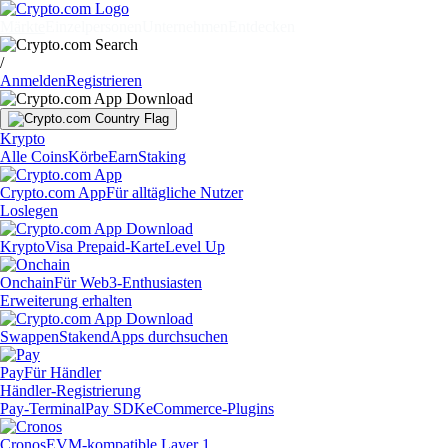
Märkte
Einzelpersonen
Unternehmen
Entdecken
/
Anmelden
Registrieren
Krypto
Alle Coins
Körbe
Earn
Staking
Crypto.com App
Für alltägliche Nutzer
Loslegen
Krypto
Visa Prepaid-Karte
Level Up
Onchain
Für Web3-Enthusiasten
Erweiterung erhalten
Swappen
Staken
dApps durchsuchen
Pay
Für Händler
Händler-Registrierung
Pay-Terminal
Pay SDK
eCommerce-Plugins
Cronos
EVM-kompatible Layer 1