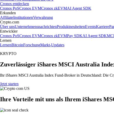
Cronos entdecken
Cronos PoS
Cronos EVM
Cronos zkEVM
AI Agent SDK
Erkunden
Affiliate
Institutionen
Verwahrung
Crypto.com
Über uns
Unternehmensnachrichten
Produktneuheiten
Events
Karriere
Pa
Entwickler
Cronos PoS
Cronos EVM
Cronos zkEVM
Pay SDK
AI Agent SDK
MCP
Lernen
Lernen
Bitcoin
Forschung
Markt-Updates
KRYPTO
Zuverlässiger iShares MSCI Australia Ind
Ihr iShares MSCI Australia Index Fund-Broker in Deutschland: Die Cry
Jetzt starten
Ihre Vorteile mit uns als Ihrem iShares M