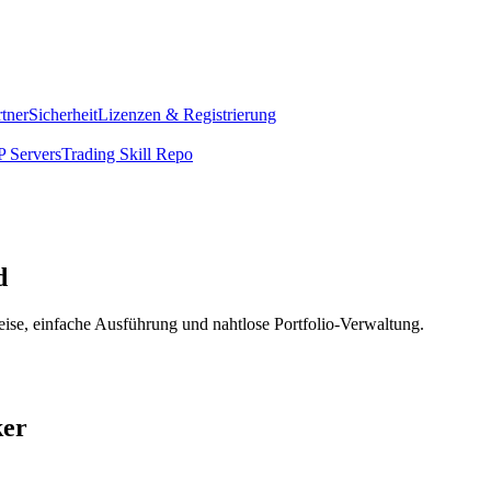
rtner
Sicherheit
Lizenzen & Registrierung
 Servers
Trading Skill Repo
d
ise, einfache Ausführung und nahtlose Portfolio-Verwaltung.
ker