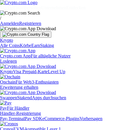
Märkte
Einzelpersonen
Unternehmen
Entdecken
/
Anmelden
Registrieren
Krypto
Alle Coins
Körbe
Earn
Staking
Crypto.com App
Für alltägliche Nutzer
Loslegen
Krypto
Visa Prepaid-Karte
Level Up
Onchain
Für Web3-Enthusiasten
Erweiterung erhalten
Swappen
Staken
dApps durchsuchen
Pay
Für Händler
Händler-Registrierung
Pay-Terminal
Pay SDK
eCommerce-Plugins
Vorhersagen
Cronos
EVM-kompatible Layer 1