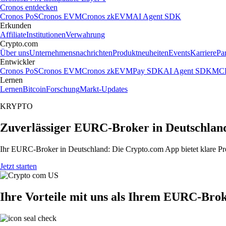
Cronos entdecken
Cronos PoS
Cronos EVM
Cronos zkEVM
AI Agent SDK
Erkunden
Affiliate
Institutionen
Verwahrung
Crypto.com
Über uns
Unternehmensnachrichten
Produktneuheiten
Events
Karriere
Pa
Entwickler
Cronos PoS
Cronos EVM
Cronos zkEVM
Pay SDK
AI Agent SDK
MCP
Lernen
Lernen
Bitcoin
Forschung
Markt-Updates
KRYPTO
Zuverlässiger EURC-Broker in Deutschlan
Ihr EURC-Broker in Deutschland: Die Crypto.com App bietet klare Pre
Jetzt starten
Ihre Vorteile mit uns als Ihrem EURC-Bro