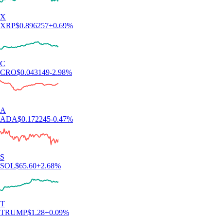
X
XRP
$
0.896257
+
0.69
%
C
CRO
$
0.043149
-2.98
%
A
ADA
$
0.172245
-0.47
%
S
SOL
$
65.60
+
2.68
%
T
TRUMP
$
1.28
+
0.09
%