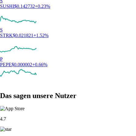
S
SUSHI
$
0.142732
+
0.23
%
S
STRK
$
0.021821
+
1.52
%
P
PEPE
$
0.000002
+
0.66
%
Das sagen unsere Nutzer
4.7