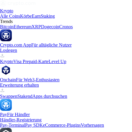
Krypto
Alle Coins
Körbe
Earn
Staking
Trends
Bitcoin
Ethereum
XRP
Dogecoin
Cronos
Crypto.com App
Für alltägliche Nutzer
Loslegen
Krypto
Visa Prepaid-Karte
Level Up
Onchain
Für Web3-Enthusiasten
Erweiterung erhalten
Swappen
Staken
dApps durchsuchen
Pay
Für Händler
Händler-Registrierung
Pay-Terminal
Pay SDK
eCommerce-Plugins
Vorhersagen