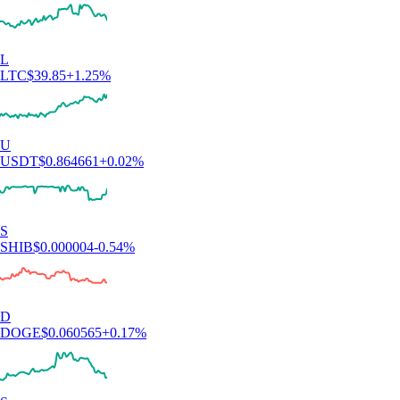
L
LTC
$
39.85
+
1.25
%
U
USDT
$
0.864661
+
0.02
%
S
SHIB
$
0.000004
-0.54
%
D
DOGE
$
0.060565
+
0.17
%