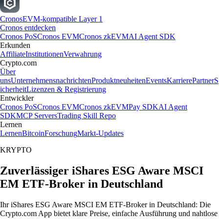
Cronos
EVM-kompatible Layer 1
Cronos entdecken
Cronos PoS
Cronos EVM
Cronos zkEVM
AI Agent SDK
Erkunden
Affiliate
Institutionen
Verwahrung
Crypto.com
Über
uns
Unternehmensnachrichten
Produktneuheiten
Events
Karriere
Partner
S
icherheit
Lizenzen & Registrierung
Entwickler
Cronos PoS
Cronos EVM
Cronos zkEVM
Pay SDK
AI Agent
SDK
MCP Servers
Trading Skill Repo
Lernen
Lernen
Bitcoin
Forschung
Markt-Updates
KRYPTO
Zuverlässiger iShares ESG Aware MSCI
EM ETF-Broker in Deutschland
Ihr iShares ESG Aware MSCI EM ETF-Broker in Deutschland: Die
Crypto.com App bietet klare Preise, einfache Ausführung und nahtlose