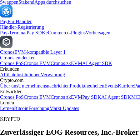
Swappen
Staken
dApps durchsuchen
Pay
Für Händler
Händler-Registrierung
Pay-Terminal
Pay SDK
eCommerce-Plugins
Vorhersagen
Cronos
EVM-kompatible Layer 1
Cronos entdecken
Cronos PoS
Cronos EVM
Cronos zkEVM
AI Agent SDK
Erkunden
Affiliate
Institutionen
Verwahrung
Crypto.com
Über uns
Unternehmensnachrichten
Produktneuheiten
Events
Karriere
Pa
Entwickler
Cronos PoS
Cronos EVM
Cronos zkEVM
Pay SDK
AI Agent SDK
MCP
Lernen
Lernen
Bitcoin
Forschung
Markt-Updates
KRYPTO
Zuverlässiger EOG Resources, Inc.-Broker