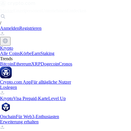
Märkte
Einzelpersonen
Unternehmen
Entdecken
/
Anmelden
Registrieren
Krypto
Alle Coins
Körbe
Earn
Staking
Trends
Bitcoin
Ethereum
XRP
Dogecoin
Cronos
Crypto.com App
Für alltägliche Nutzer
Loslegen
Krypto
Visa Prepaid-Karte
Level Up
Onchain
Für Web3-Enthusiasten
Erweiterung erhalten