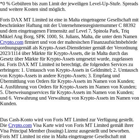
*0 % Gebühren bis zum Limit der jeweiligen Level-Up-Stufe. Spreads
und weitere Kosten sind möglich.
Foris DAX MT Limited ist eine in Malta eingetragene Gesellschaft mit
beschränkter Haftung mit der Unternehmensregisternummer C 88392
und dem eingetragenen Firmensitz auf Level 7, Spinola Park, Triq
Mikiel Ang Borg, SPK 1000, St. Julians, Malta, die unter dem Namen
Crypto.com
firmiert und von der maltesischen Finanzaufsichtsbehörde
ordnungsgemäß als Krypto-Asset-Dienstleister gemäß der Verordnung
2023/1114 über Märkte für Krypto-Assets, die in Malta durch das
Gesetz über Märkte für Krypto-Assets umgesetzt wurde, zugelassen
ist. Foris DAX MT Limited ist berechtigt, die folgenden Services zu
erbringen: 1. Umtausch von Krypto-Assets in Geldmittel; 2. Umtausch
von Krypto-Assets in andere Krypto-Assets; 3. Empfang und
Übermittlung von Orders für Krypto-Assets im Namen von Kunden;
4. Ausführung von Orders für Krypto-Assets im Namen von Kunden;
5. Überweisungsservices für Krypto-Assets im Namen von Kunden;
und 6. Verwahrung und Verwaltung von Krypto-Assets im Namen von
Kunden.
Das Cash-Konto wird von Foris MT Limited zur Verfügung gestellt.
Die
Crypto.com
Visa Karte wird von Foris MT Limited gemäß ihrer
Visa Principal Member (Issuing) Lizenz ausgestellt und beworben.
Foris MT Limited ist eine in Malta eingetragene Gesellschaft mit