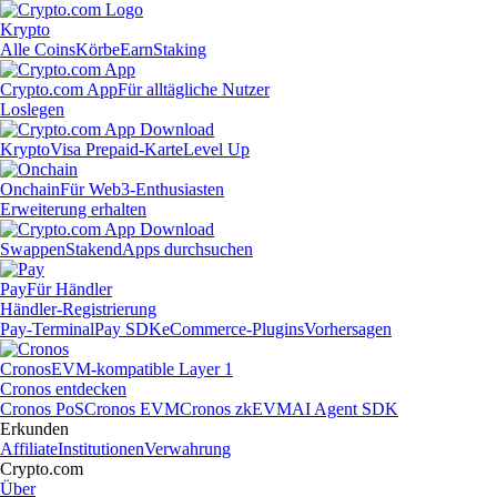
Krypto
Alle Coins
Körbe
Earn
Staking
Crypto.com App
Für alltägliche Nutzer
Loslegen
Krypto
Visa Prepaid-Karte
Level Up
Onchain
Für Web3-Enthusiasten
Erweiterung erhalten
Swappen
Staken
dApps durchsuchen
Pay
Für Händler
Händler-Registrierung
Pay-Terminal
Pay SDK
eCommerce-Plugins
Vorhersagen
Cronos
EVM-kompatible Layer 1
Cronos entdecken
Cronos PoS
Cronos EVM
Cronos zkEVM
AI Agent SDK
Erkunden
Affiliate
Institutionen
Verwahrung
Crypto.com
Über