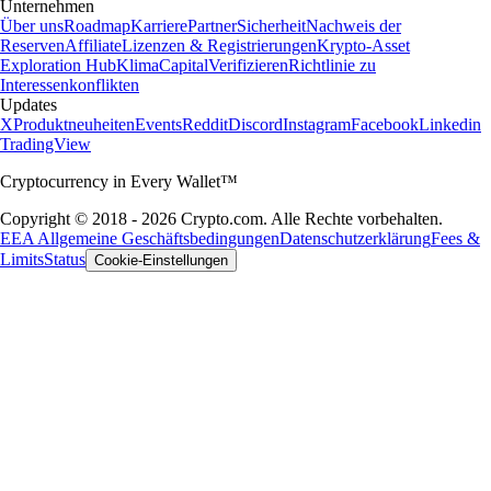
Unternehmen
Über uns
Roadmap
Karriere
Partner
Sicherheit
Nachweis der
Reserven
Affiliate
Lizenzen & Registrierungen
Krypto-Asset
Exploration Hub
Klima
Capital
Verifizieren
Richtlinie zu
Interessenkonflikten
Updates
X
Produktneuheiten
Events
Reddit
Discord
Instagram
Facebook
Linkedin
TradingView
Cryptocurrency in Every Wallet™
Copyright © 2018 - 2026 Crypto.com. Alle Rechte vorbehalten.
EEA Allgemeine Geschäftsbedingungen
Datenschutzerklärung
Fees &
Limits
Status
Cookie-Einstellungen