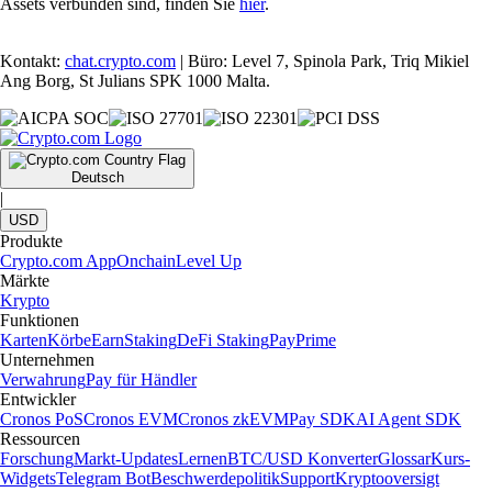
Assets verbunden sind, finden Sie
hier
.
Kontakt:
chat.crypto.com
| Büro: Level 7, Spinola Park, Triq Mikiel
Ang Borg, St Julians SPK 1000 Malta.
Deutsch
|
USD
Produkte
Crypto.com App
Onchain
Level Up
Märkte
Krypto
Funktionen
Karten
Körbe
Earn
Staking
DeFi Staking
Pay
Prime
Unternehmen
Verwahrung
Pay für Händler
Entwickler
Cronos PoS
Cronos EVM
Cronos zkEVM
Pay SDK
AI Agent SDK
Ressourcen
Forschung
Markt-Updates
Lernen
BTC/USD Konverter
Glossar
Kurs-
Widgets
Telegram Bot
Beschwerdepolitik
Support
Kryptooversigt