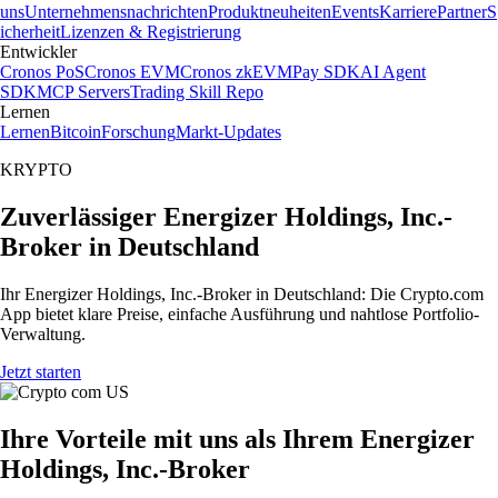
uns
Unternehmensnachrichten
Produktneuheiten
Events
Karriere
Partner
S
icherheit
Lizenzen & Registrierung
Entwickler
Cronos PoS
Cronos EVM
Cronos zkEVM
Pay SDK
AI Agent
SDK
MCP Servers
Trading Skill Repo
Lernen
Lernen
Bitcoin
Forschung
Markt-Updates
KRYPTO
Zuverlässiger Energizer Holdings, Inc.-
Broker in Deutschland
Ihr Energizer Holdings, Inc.-Broker in Deutschland: Die Crypto.com
App bietet klare Preise, einfache Ausführung und nahtlose Portfolio-
Verwaltung.
Jetzt starten
Ihre Vorteile mit uns als Ihrem Energizer
Holdings, Inc.-Broker