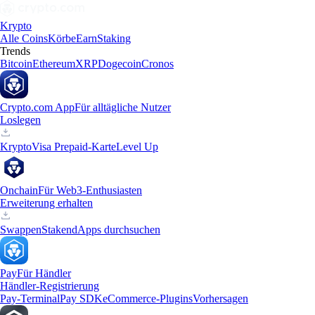
Krypto
Alle Coins
Körbe
Earn
Staking
Trends
Bitcoin
Ethereum
XRP
Dogecoin
Cronos
Crypto.com App
Für alltägliche Nutzer
Loslegen
Krypto
Visa Prepaid-Karte
Level Up
Onchain
Für Web3-Enthusiasten
Erweiterung erhalten
Swappen
Staken
dApps durchsuchen
Pay
Für Händler
Händler-Registrierung
Pay-Terminal
Pay SDK
eCommerce-Plugins
Vorhersagen