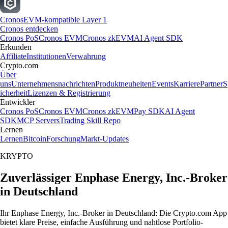
Cronos
EVM-kompatible Layer 1
Cronos entdecken
Cronos PoS
Cronos EVM
Cronos zkEVM
AI Agent SDK
Erkunden
Affiliate
Institutionen
Verwahrung
Crypto.com
Über
uns
Unternehmensnachrichten
Produktneuheiten
Events
Karriere
Partner
S
icherheit
Lizenzen & Registrierung
Entwickler
Cronos PoS
Cronos EVM
Cronos zkEVM
Pay SDK
AI Agent
SDK
MCP Servers
Trading Skill Repo
Lernen
Lernen
Bitcoin
Forschung
Markt-Updates
KRYPTO
Zuverlässiger Enphase Energy, Inc.-Broker
in Deutschland
Ihr Enphase Energy, Inc.-Broker in Deutschland: Die Crypto.com App
bietet klare Preise, einfache Ausführung und nahtlose Portfolio-