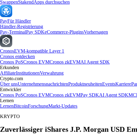
Swappen
Staken
dApps durchsuchen
Pay
Für Händler
Händler-Registrierung
Pay-Terminal
Pay SDK
eCommerce-Plugins
Vorhersagen
Cronos
EVM-kompatible Layer 1
Cronos entdecken
Cronos PoS
Cronos EVM
Cronos zkEVM
AI Agent SDK
Erkunden
Affiliate
Institutionen
Verwahrung
Crypto.com
Über uns
Unternehmensnachrichten
Produktneuheiten
Events
Karriere
Pa
Entwickler
Cronos PoS
Cronos EVM
Cronos zkEVM
Pay SDK
AI Agent SDK
MCP
Lernen
Lernen
Bitcoin
Forschung
Markt-Updates
KRYPTO
Zuverlässiger iShares J.P. Morgan USD E