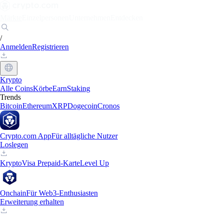
Märkte
Einzelpersonen
Unternehmen
Entdecken
/
Anmelden
Registrieren
Krypto
Alle Coins
Körbe
Earn
Staking
Trends
Bitcoin
Ethereum
XRP
Dogecoin
Cronos
Crypto.com App
Für alltägliche Nutzer
Loslegen
Krypto
Visa Prepaid-Karte
Level Up
Onchain
Für Web3-Enthusiasten
Erweiterung erhalten