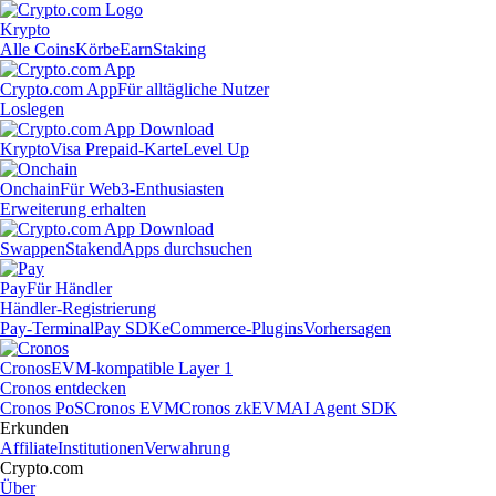
Krypto
Alle Coins
Körbe
Earn
Staking
Crypto.com App
Für alltägliche Nutzer
Loslegen
Krypto
Visa Prepaid-Karte
Level Up
Onchain
Für Web3-Enthusiasten
Erweiterung erhalten
Swappen
Staken
dApps durchsuchen
Pay
Für Händler
Händler-Registrierung
Pay-Terminal
Pay SDK
eCommerce-Plugins
Vorhersagen
Cronos
EVM-kompatible Layer 1
Cronos entdecken
Cronos PoS
Cronos EVM
Cronos zkEVM
AI Agent SDK
Erkunden
Affiliate
Institutionen
Verwahrung
Crypto.com
Über