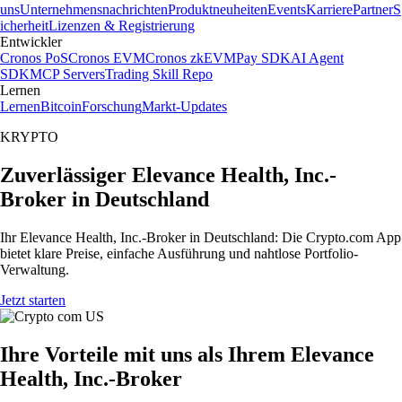
uns
Unternehmensnachrichten
Produktneuheiten
Events
Karriere
Partner
S
icherheit
Lizenzen & Registrierung
Entwickler
Cronos PoS
Cronos EVM
Cronos zkEVM
Pay SDK
AI Agent
SDK
MCP Servers
Trading Skill Repo
Lernen
Lernen
Bitcoin
Forschung
Markt-Updates
KRYPTO
Zuverlässiger Elevance Health, Inc.-
Broker in Deutschland
Ihr Elevance Health, Inc.-Broker in Deutschland: Die Crypto.com App
bietet klare Preise, einfache Ausführung und nahtlose Portfolio-
Verwaltung.
Jetzt starten
Ihre Vorteile mit uns als Ihrem Elevance
Health, Inc.-Broker