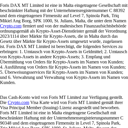
Foris DAX MT Limited ist eine in Malta eingetragene Gesellschaft mit
beschränkter Haftung mit der Unternehmensregisternummer C 88392
und dem eingetragenen Firmensitz auf Level 7, Spinola Park, Triq
Mikiel Ang Borg, SPK 1000, St. Julians, Malta, die unter dem Namen
Crypto.com
firmiert und von der maltesischen Finanzaufsichtsbehörde
ordnungsgemäß als Krypto-Asset-Dienstleister gemäß der Verordnung
2023/1114 über Märkte für Krypto-Assets, die in Malta durch das
Gesetz über Märkte für Krypto-Assets umgesetzt wurde, zugelassen
ist. Foris DAX MT Limited ist berechtigt, die folgenden Services zu
erbringen: 1. Umtausch von Krypto-Assets in Geldmittel; 2. Umtausch
von Krypto-Assets in andere Krypto-Assets; 3. Empfang und
Übermittlung von Orders für Krypto-Assets im Namen von Kunden;
4. Ausführung von Orders für Krypto-Assets im Namen von Kunden;
5. Überweisungsservices für Krypto-Assets im Namen von Kunden;
und 6. Verwahrung und Verwaltung von Krypto-Assets im Namen von
Kunden.
Das Cash-Konto wird von Foris MT Limited zur Verfügung gestellt.
Die
Crypto.com
Visa Karte wird von Foris MT Limited gemäß ihrer
Visa Principal Member (Issuing) Lizenz ausgestellt und beworben.
Foris MT Limited ist eine in Malta eingetragene Gesellschaft mit
beschränkter Haftung mit der Unternehmensregistrierungsnummer C
90348 und dem eingetragenen Firmensitz in Level 7, Spinola Park,