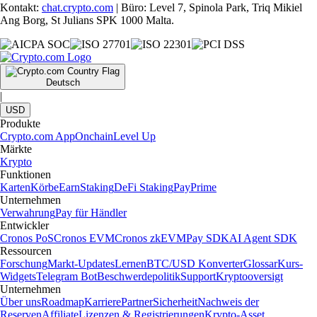
Kontakt:
chat.crypto.com
| Büro: Level 7, Spinola Park, Triq Mikiel
Ang Borg, St Julians SPK 1000 Malta.
Deutsch
|
USD
Produkte
Crypto.com App
Onchain
Level Up
Märkte
Krypto
Funktionen
Karten
Körbe
Earn
Staking
DeFi Staking
Pay
Prime
Unternehmen
Verwahrung
Pay für Händler
Entwickler
Cronos PoS
Cronos EVM
Cronos zkEVM
Pay SDK
AI Agent SDK
Ressourcen
Forschung
Markt-Updates
Lernen
BTC/USD Konverter
Glossar
Kurs-
Widgets
Telegram Bot
Beschwerdepolitik
Support
Kryptooversigt
Unternehmen
Über uns
Roadmap
Karriere
Partner
Sicherheit
Nachweis der
Reserven
Affiliate
Lizenzen & Registrierungen
Krypto-Asset