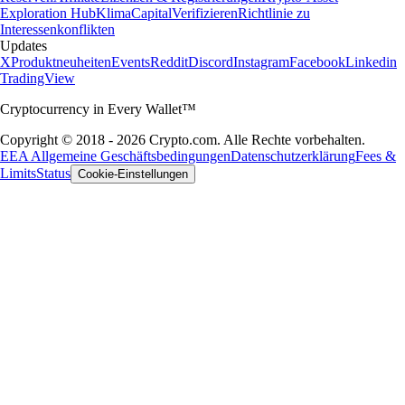
Exploration Hub
Klima
Capital
Verifizieren
Richtlinie zu
Interessenkonflikten
Updates
X
Produktneuheiten
Events
Reddit
Discord
Instagram
Facebook
Linkedin
TradingView
Cryptocurrency in Every Wallet™
Copyright © 2018 - 2026 Crypto.com. Alle Rechte vorbehalten.
EEA Allgemeine Geschäftsbedingungen
Datenschutzerklärung
Fees &
Limits
Status
Cookie-Einstellungen