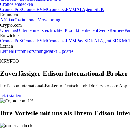
Cronos entdecken
Cronos PoS
Cronos EVM
Cronos zkEVM
AI Agent SDK
Erkunden
Affiliate
Institutionen
Verwahrung
Crypto.com
Über uns
Unternehmensnachrichten
Produktneuheiten
Events
Karriere
Pa
Entwickler
Cronos PoS
Cronos EVM
Cronos zkEVM
Pay SDK
AI Agent SDK
MCP
Lernen
Lernen
Bitcoin
Forschung
Markt-Updates
KRYPTO
Zuverlässiger Edison International-Broker
Ihr Edison International-Broker in Deutschland: Die Crypto.com App bi
Jetzt starten
Ihre Vorteile mit uns als Ihrem Edison Int