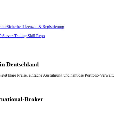
rtner
Sicherheit
Lizenzen & Registrierung
 Servers
Trading Skill Repo
 in Deutschland
etet klare Preise, einfache Ausführung und nahtlose Portfolio-Verwalt
ernational-Broker