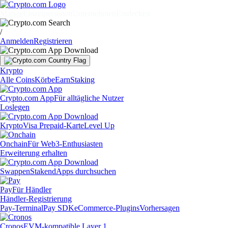
Märkte
Einzelpersonen
Unternehmen
Entdecken
/
Anmelden
Registrieren
Krypto
Alle Coins
Körbe
Earn
Staking
Crypto.com App
Für alltägliche Nutzer
Loslegen
Krypto
Visa Prepaid-Karte
Level Up
Onchain
Für Web3-Enthusiasten
Erweiterung erhalten
Swappen
Staken
dApps durchsuchen
Pay
Für Händler
Händler-Registrierung
Pay-Terminal
Pay SDK
eCommerce-Plugins
Vorhersagen
Cronos
EVM-kompatible Layer 1