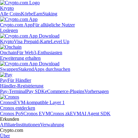
Krypto
Alle Coins
Körbe
Earn
Staking
Crypto.com App
Für alltägliche Nutzer
Loslegen
Krypto
Visa Prepaid-Karte
Level Up
Onchain
Für Web3-Enthusiasten
Erweiterung erhalten
Swappen
Staken
dApps durchsuchen
Pay
Für Händler
Händler-Registrierung
Pay-Terminal
Pay SDK
eCommerce-Plugins
Vorhersagen
Cronos
EVM-kompatible Layer 1
Cronos entdecken
Cronos PoS
Cronos EVM
Cronos zkEVM
AI Agent SDK
Erkunden
Affiliate
Institutionen
Verwahrung
Crypto.com
Über