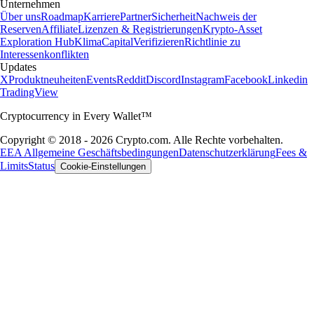
Unternehmen
Über uns
Roadmap
Karriere
Partner
Sicherheit
Nachweis der
Reserven
Affiliate
Lizenzen & Registrierungen
Krypto-Asset
Exploration Hub
Klima
Capital
Verifizieren
Richtlinie zu
Interessenkonflikten
Updates
X
Produktneuheiten
Events
Reddit
Discord
Instagram
Facebook
Linkedin
TradingView
Cryptocurrency in Every Wallet™
Copyright © 2018 - 2026 Crypto.com. Alle Rechte vorbehalten.
EEA Allgemeine Geschäftsbedingungen
Datenschutzerklärung
Fees &
Limits
Status
Cookie-Einstellungen