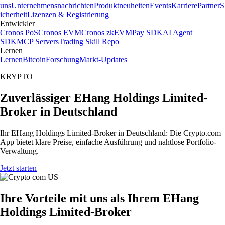
uns
Unternehmensnachrichten
Produktneuheiten
Events
Karriere
Partner
S
icherheit
Lizenzen & Registrierung
Entwickler
Cronos PoS
Cronos EVM
Cronos zkEVM
Pay SDK
AI Agent
SDK
MCP Servers
Trading Skill Repo
Lernen
Lernen
Bitcoin
Forschung
Markt-Updates
KRYPTO
Zuverlässiger EHang Holdings Limited-
Broker in Deutschland
Ihr EHang Holdings Limited-Broker in Deutschland: Die Crypto.com
App bietet klare Preise, einfache Ausführung und nahtlose Portfolio-
Verwaltung.
Jetzt starten
Ihre Vorteile mit uns als Ihrem EHang
Holdings Limited-Broker