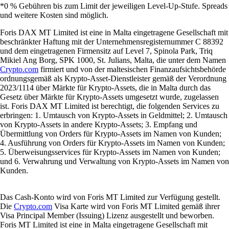
*0 % Gebühren bis zum Limit der jeweiligen Level-Up-Stufe. Spreads
und weitere Kosten sind möglich.
Foris DAX MT Limited ist eine in Malta eingetragene Gesellschaft mit
beschränkter Haftung mit der Unternehmensregisternummer C 88392
und dem eingetragenen Firmensitz auf Level 7, Spinola Park, Triq
Mikiel Ang Borg, SPK 1000, St. Julians, Malta, die unter dem Namen
Crypto.com
firmiert und von der maltesischen Finanzaufsichtsbehörde
ordnungsgemäß als Krypto-Asset-Dienstleister gemäß der Verordnung
2023/1114 über Märkte für Krypto-Assets, die in Malta durch das
Gesetz über Märkte für Krypto-Assets umgesetzt wurde, zugelassen
ist. Foris DAX MT Limited ist berechtigt, die folgenden Services zu
erbringen: 1. Umtausch von Krypto-Assets in Geldmittel; 2. Umtausch
von Krypto-Assets in andere Krypto-Assets; 3. Empfang und
Übermittlung von Orders für Krypto-Assets im Namen von Kunden;
4. Ausführung von Orders für Krypto-Assets im Namen von Kunden;
5. Überweisungsservices für Krypto-Assets im Namen von Kunden;
und 6. Verwahrung und Verwaltung von Krypto-Assets im Namen von
Kunden.
Das Cash-Konto wird von Foris MT Limited zur Verfügung gestellt.
Die
Crypto.com
Visa Karte wird von Foris MT Limited gemäß ihrer
Visa Principal Member (Issuing) Lizenz ausgestellt und beworben.
Foris MT Limited ist eine in Malta eingetragene Gesellschaft mit