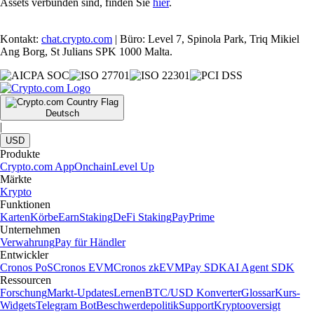
Assets verbunden sind, finden Sie
hier
.
Kontakt:
chat.crypto.com
| Büro: Level 7, Spinola Park, Triq Mikiel
Ang Borg, St Julians SPK 1000 Malta.
Deutsch
|
USD
Produkte
Crypto.com App
Onchain
Level Up
Märkte
Krypto
Funktionen
Karten
Körbe
Earn
Staking
DeFi Staking
Pay
Prime
Unternehmen
Verwahrung
Pay für Händler
Entwickler
Cronos PoS
Cronos EVM
Cronos zkEVM
Pay SDK
AI Agent SDK
Ressourcen
Forschung
Markt-Updates
Lernen
BTC/USD Konverter
Glossar
Kurs-
Widgets
Telegram Bot
Beschwerdepolitik
Support
Kryptooversigt