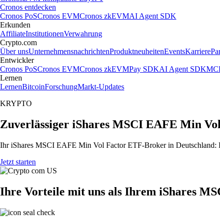
Cronos entdecken
Cronos PoS
Cronos EVM
Cronos zkEVM
AI Agent SDK
Erkunden
Affiliate
Institutionen
Verwahrung
Crypto.com
Über uns
Unternehmensnachrichten
Produktneuheiten
Events
Karriere
Pa
Entwickler
Cronos PoS
Cronos EVM
Cronos zkEVM
Pay SDK
AI Agent SDK
MCP
Lernen
Lernen
Bitcoin
Forschung
Markt-Updates
KRYPTO
Zuverlässiger iShares MSCI EAFE Min Vol
Ihr iShares MSCI EAFE Min Vol Factor ETF-Broker in Deutschland: Di
Jetzt starten
Ihre Vorteile mit uns als Ihrem iShares 