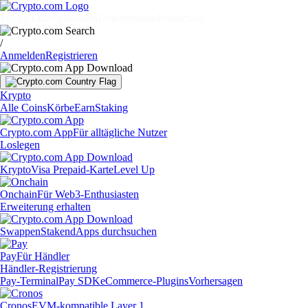
Märkte
Einzelpersonen
Unternehmen
Entdecken
/
Anmelden
Registrieren
Krypto
Alle Coins
Körbe
Earn
Staking
Crypto.com App
Für alltägliche Nutzer
Loslegen
Krypto
Visa Prepaid-Karte
Level Up
Onchain
Für Web3-Enthusiasten
Erweiterung erhalten
Swappen
Staken
dApps durchsuchen
Pay
Für Händler
Händler-Registrierung
Pay-Terminal
Pay SDK
eCommerce-Plugins
Vorhersagen
Cronos
EVM-kompatible Layer 1