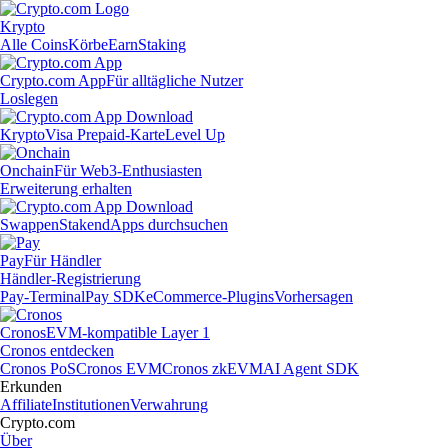
Krypto
Alle Coins
Körbe
Earn
Staking
Crypto.com App
Für alltägliche Nutzer
Loslegen
Krypto
Visa Prepaid-Karte
Level Up
Onchain
Für Web3-Enthusiasten
Erweiterung erhalten
Swappen
Staken
dApps durchsuchen
Pay
Für Händler
Händler-Registrierung
Pay-Terminal
Pay SDK
eCommerce-Plugins
Vorhersagen
Cronos
EVM-kompatible Layer 1
Cronos entdecken
Cronos PoS
Cronos EVM
Cronos zkEVM
AI Agent SDK
Erkunden
Affiliate
Institutionen
Verwahrung
Crypto.com
Über