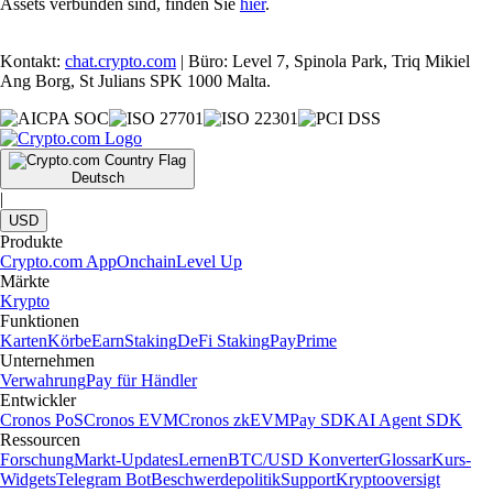
Assets verbunden sind, finden Sie
hier
.
Kontakt:
chat.crypto.com
| Büro: Level 7, Spinola Park, Triq Mikiel
Ang Borg, St Julians SPK 1000 Malta.
Deutsch
|
USD
Produkte
Crypto.com App
Onchain
Level Up
Märkte
Krypto
Funktionen
Karten
Körbe
Earn
Staking
DeFi Staking
Pay
Prime
Unternehmen
Verwahrung
Pay für Händler
Entwickler
Cronos PoS
Cronos EVM
Cronos zkEVM
Pay SDK
AI Agent SDK
Ressourcen
Forschung
Markt-Updates
Lernen
BTC/USD Konverter
Glossar
Kurs-
Widgets
Telegram Bot
Beschwerdepolitik
Support
Kryptooversigt