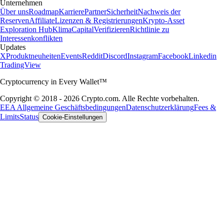
Unternehmen
Über uns
Roadmap
Karriere
Partner
Sicherheit
Nachweis der
Reserven
Affiliate
Lizenzen & Registrierungen
Krypto-Asset
Exploration Hub
Klima
Capital
Verifizieren
Richtlinie zu
Interessenkonflikten
Updates
X
Produktneuheiten
Events
Reddit
Discord
Instagram
Facebook
Linkedin
TradingView
Cryptocurrency in Every Wallet™
Copyright © 2018 - 2026 Crypto.com. Alle Rechte vorbehalten.
EEA Allgemeine Geschäftsbedingungen
Datenschutzerklärung
Fees &
Limits
Status
Cookie-Einstellungen