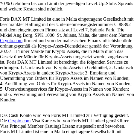
*0 % Gebühren bis zum Limit der jeweiligen Level-Up-Stufe. Spreads
und weitere Kosten sind möglich.
Foris DAX MT Limited ist eine in Malta eingetragene Gesellschaft mit
beschränkter Haftung mit der Unternehmensregisternummer C 88392
und dem eingetragenen Firmensitz auf Level 7, Spinola Park, Triq
Mikiel Ang Borg, SPK 1000, St. Julians, Malta, die unter dem Namen
Crypto.com
firmiert und von der maltesischen Finanzaufsichtsbehörde
ordnungsgemäß als Krypto-Asset-Dienstleister gemäß der Verordnung
2023/1114 über Märkte für Krypto-Assets, die in Malta durch das
Gesetz über Märkte für Krypto-Assets umgesetzt wurde, zugelassen
ist. Foris DAX MT Limited ist berechtigt, die folgenden Services zu
erbringen: 1. Umtausch von Krypto-Assets in Geldmittel; 2. Umtausch
von Krypto-Assets in andere Krypto-Assets; 3. Empfang und
Übermittlung von Orders für Krypto-Assets im Namen von Kunden;
4. Ausführung von Orders für Krypto-Assets im Namen von Kunden;
5. Überweisungsservices für Krypto-Assets im Namen von Kunden;
und 6. Verwahrung und Verwaltung von Krypto-Assets im Namen von
Kunden.
Das Cash-Konto wird von Foris MT Limited zur Verfügung gestellt.
Die
Crypto.com
Visa Karte wird von Foris MT Limited gemäß ihrer
Visa Principal Member (Issuing) Lizenz ausgestellt und beworben.
Foris MT Limited ist eine in Malta eingetragene Gesellschaft mit