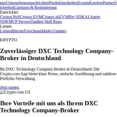
uns
Unternehmensnachrichten
Produktneuheiten
Events
Karriere
Partner
S
icherheit
Lizenzen & Registrierung
Entwickler
Cronos PoS
Cronos EVM
Cronos zkEVM
Pay SDK
AI Agent
SDK
MCP Servers
Trading Skill Repo
Lernen
Lernen
Bitcoin
Forschung
Markt-Updates
KRYPTO
Zuverlässiger DXC Technology Company-
Broker in Deutschland
Ihr DXC Technology Company-Broker in Deutschland: Die
Crypto.com App bietet klare Preise, einfache Ausführung und nahtlose
Portfolio-Verwaltung.
Jetzt starten
Ihre Vorteile mit uns als Ihrem DXC
Technology Company-Broker