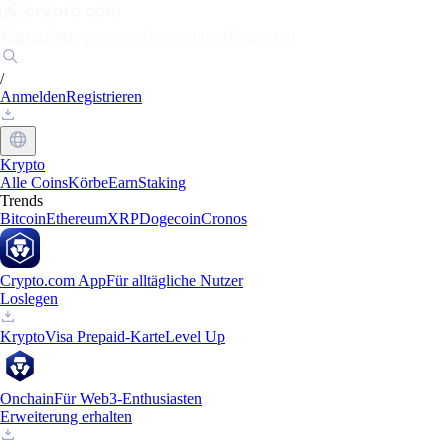
Märkte
Einzelpersonen
Unternehmen
Entdecken
/
Anmelden
Registrieren
Krypto
Alle Coins
Körbe
Earn
Staking
Trends
Bitcoin
Ethereum
XRP
Dogecoin
Cronos
Crypto.com App
Für alltägliche Nutzer
Loslegen
Krypto
Visa Prepaid-Karte
Level Up
Onchain
Für Web3-Enthusiasten
Erweiterung erhalten