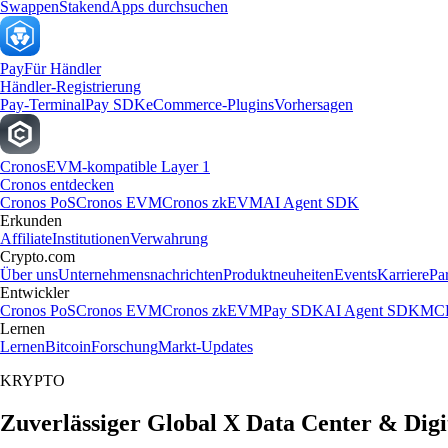
Swappen
Staken
dApps durchsuchen
Pay
Für Händler
Händler-Registrierung
Pay-Terminal
Pay SDK
eCommerce-Plugins
Vorhersagen
Cronos
EVM-kompatible Layer 1
Cronos entdecken
Cronos PoS
Cronos EVM
Cronos zkEVM
AI Agent SDK
Erkunden
Affiliate
Institutionen
Verwahrung
Crypto.com
Über uns
Unternehmensnachrichten
Produktneuheiten
Events
Karriere
Pa
Entwickler
Cronos PoS
Cronos EVM
Cronos zkEVM
Pay SDK
AI Agent SDK
MCP
Lernen
Lernen
Bitcoin
Forschung
Markt-Updates
KRYPTO
Zuverlässiger Global X Data Center & Digi