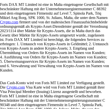
Foris DAX MT Limited ist eine in Malta eingetragene Gesellschaft mit
beschränkter Haftung mit der Unternehmensregisternummer C 88392
und dem eingetragenen Firmensitz auf Level 7, Spinola Park, Triq
Mikiel Ang Borg, SPK 1000, St. Julians, Malta, die unter dem Namen
Crypto.com
firmiert und von der maltesischen Finanzaufsichtsbehörde
ordnungsgemäß als Krypto-Asset-Dienstleister gemäß der Verordnung
2023/1114 über Märkte für Krypto-Assets, die in Malta durch das
Gesetz über Märkte für Krypto-Assets umgesetzt wurde, zugelassen
ist. Foris DAX MT Limited ist berechtigt, die folgenden Services zu
erbringen: 1. Umtausch von Krypto-Assets in Geldmittel; 2. Umtausch
von Krypto-Assets in andere Krypto-Assets; 3. Empfang und
Übermittlung von Orders für Krypto-Assets im Namen von Kunden;
4. Ausführung von Orders für Krypto-Assets im Namen von Kunden;
5. Überweisungsservices für Krypto-Assets im Namen von Kunden;
und 6. Verwahrung und Verwaltung von Krypto-Assets im Namen von
Kunden.
Das Cash-Konto wird von Foris MT Limited zur Verfügung gestellt.
Die
Crypto.com
Visa Karte wird von Foris MT Limited gemäß ihrer
Visa Principal Member (Issuing) Lizenz ausgestellt und beworben.
Foris MT Limited ist eine in Malta eingetragene Gesellschaft mit
beschränkter Haftung mit der Unternehmensregistrierungsnummer C
90348 und dem eingetragenen Firmensitz in Level 7, Spinola Park,