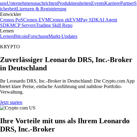
uns
Unternehmensnachrichten
Produktneuheiten
Events
Karriere
Partner
S
icherheit
Lizenzen & Registrierung
Entwickler
Cronos PoS
Cronos EVM
Cronos zkEVM
Pay SDK
AI Agent
SDK
MCP Servers
Trading Skill Repo
Lernen
Lernen
Bitcoin
Forschung
Markt-Updates
KRYPTO
Zuverlässiger Leonardo DRS, Inc.-Broker
in Deutschland
Ihr Leonardo DRS, Inc.-Broker in Deutschland: Die Crypto.com App
bietet klare Preise, einfache Ausführung und nahtlose Portfolio-
Verwaltung.
Jetzt starten
Ihre Vorteile mit uns als Ihrem Leonardo
DRS, Inc.-Broker