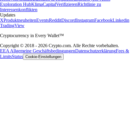
Exploration Hub
Klima
Capital
Verifizieren
Richtlinie zu
Interessenkonflikten
Updates
X
Produktneuheiten
Events
Reddit
Discord
Instagram
Facebook
Linkedin
TradingView
Cryptocurrency in Every Wallet™
Copyright © 2018 - 2026 Crypto.com. Alle Rechte vorbehalten.
EEA Allgemeine Geschäftsbedingungen
Datenschutzerklärung
Fees &
Limits
Status
Cookie-Einstellungen