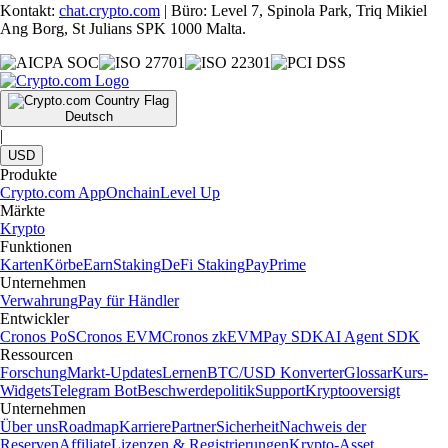
Kontakt:
chat.crypto.com
| Büro: Level 7, Spinola Park, Triq Mikiel
Ang Borg, St Julians SPK 1000 Malta.
Deutsch
|
USD
Produkte
Crypto.com App
Onchain
Level Up
Märkte
Krypto
Funktionen
Karten
Körbe
Earn
Staking
DeFi Staking
Pay
Prime
Unternehmen
Verwahrung
Pay für Händler
Entwickler
Cronos PoS
Cronos EVM
Cronos zkEVM
Pay SDK
AI Agent SDK
Ressourcen
Forschung
Markt-Updates
Lernen
BTC/USD Konverter
Glossar
Kurs-
Widgets
Telegram Bot
Beschwerdepolitik
Support
Kryptooversigt
Unternehmen
Über uns
Roadmap
Karriere
Partner
Sicherheit
Nachweis der
Reserven
Affiliate
Lizenzen & Registrierungen
Krypto-Asset