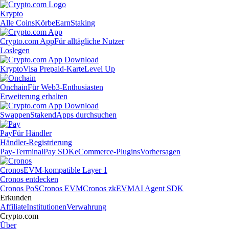
Krypto
Alle Coins
Körbe
Earn
Staking
Crypto.com App
Für alltägliche Nutzer
Loslegen
Krypto
Visa Prepaid-Karte
Level Up
Onchain
Für Web3-Enthusiasten
Erweiterung erhalten
Swappen
Staken
dApps durchsuchen
Pay
Für Händler
Händler-Registrierung
Pay-Terminal
Pay SDK
eCommerce-Plugins
Vorhersagen
Cronos
EVM-kompatible Layer 1
Cronos entdecken
Cronos PoS
Cronos EVM
Cronos zkEVM
AI Agent SDK
Erkunden
Affiliate
Institutionen
Verwahrung
Crypto.com
Über