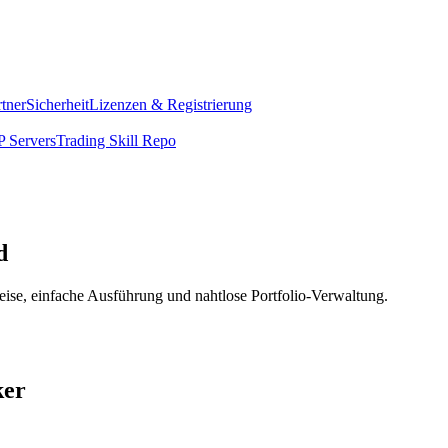
rtner
Sicherheit
Lizenzen & Registrierung
 Servers
Trading Skill Repo
d
ise, einfache Ausführung und nahtlose Portfolio-Verwaltung.
ker