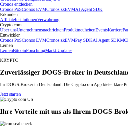
Cronos entdecken
Cronos PoS
Cronos EVM
Cronos zkEVM
AI Agent SDK
Erkunden
Affiliate
Institutionen
Verwahrung
Crypto.com
Über uns
Unternehmensnachrichten
Produktneuheiten
Events
Karriere
Pa
Entwickler
Cronos PoS
Cronos EVM
Cronos zkEVM
Pay SDK
AI Agent SDK
MCP
Lernen
Lernen
Bitcoin
Forschung
Markt-Updates
KRYPTO
Zuverlässiger DOGS-Broker in Deutschlan
Ihr DOGS-Broker in Deutschland: Die Crypto.com App bietet klare Pre
Jetzt starten
Ihre Vorteile mit uns als Ihrem DOGS-Bro