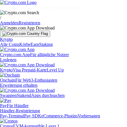
Märkte
Einzelpersonen
Unternehmen
Entdecken
/
Anmelden
Registrieren
Krypto
Alle Coins
Körbe
Earn
Staking
Crypto.com App
Für alltägliche Nutzer
Loslegen
Krypto
Visa Prepaid-Karte
Level Up
Onchain
Für Web3-Enthusiasten
Erweiterung erhalten
Swappen
Staken
dApps durchsuchen
Pay
Für Händler
Händler-Registrierung
Pay-Terminal
Pay SDK
eCommerce-Plugins
Vorhersagen
Cronos
EVM-kompatible Layer 1