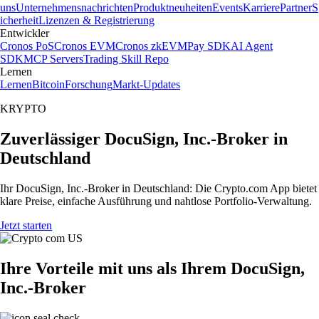
uns
Unternehmensnachrichten
Produktneuheiten
Events
Karriere
Partner
S
icherheit
Lizenzen & Registrierung
Entwickler
Cronos PoS
Cronos EVM
Cronos zkEVM
Pay SDK
AI Agent
SDK
MCP Servers
Trading Skill Repo
Lernen
Lernen
Bitcoin
Forschung
Markt-Updates
KRYPTO
Zuverlässiger DocuSign, Inc.-Broker in
Deutschland
Ihr DocuSign, Inc.-Broker in Deutschland: Die Crypto.com App bietet
klare Preise, einfache Ausführung und nahtlose Portfolio-Verwaltung.
Jetzt starten
Ihre Vorteile mit uns als Ihrem DocuSign,
Inc.-Broker