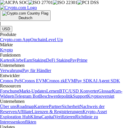
Deutsch
|
USD
Produkte
Crypto.com App
Onchain
Level Up
Märkte
Krypto
Funktionen
Karten
Körbe
Earn
Staking
DeFi Staking
Pay
Prime
Unternehmen
Verwahrung
Pay für Händler
Entwickler
Cronos PoS
Cronos EVM
Cronos zkEVM
Pay SDK
AI Agent SDK
Ressourcen
Forschung
Markt-Updates
Lernen
BTC/USD Konverter
Glossar
Kurs-
Widgets
Telegram Bot
Beschwerdepolitik
Support
Kryptooversigt
Unternehmen
Über uns
Roadmap
Karriere
Partner
Sicherheit
Nachweis der
Reserven
Affiliate
Lizenzen & Registrierungen
Krypto-Asset
Exploration Hub
Klima
Capital
Verifizieren
Richtlinie zu
Interessenkonflikten
Updates