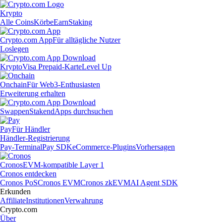
Krypto
Alle Coins
Körbe
Earn
Staking
Crypto.com App
Für alltägliche Nutzer
Loslegen
Krypto
Visa Prepaid-Karte
Level Up
Onchain
Für Web3-Enthusiasten
Erweiterung erhalten
Swappen
Staken
dApps durchsuchen
Pay
Für Händler
Händler-Registrierung
Pay-Terminal
Pay SDK
eCommerce-Plugins
Vorhersagen
Cronos
EVM-kompatible Layer 1
Cronos entdecken
Cronos PoS
Cronos EVM
Cronos zkEVM
AI Agent SDK
Erkunden
Affiliate
Institutionen
Verwahrung
Crypto.com
Über