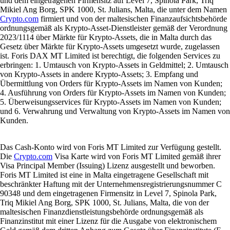
und dem eingetragenen Firmensitz auf Level 7, Spinola Park, Triq
Mikiel Ang Borg, SPK 1000, St. Julians, Malta, die unter dem Namen
Crypto.com
firmiert und von der maltesischen Finanzaufsichtsbehörde
ordnungsgemäß als Krypto-Asset-Dienstleister gemäß der Verordnung
2023/1114 über Märkte für Krypto-Assets, die in Malta durch das
Gesetz über Märkte für Krypto-Assets umgesetzt wurde, zugelassen
ist. Foris DAX MT Limited ist berechtigt, die folgenden Services zu
erbringen: 1. Umtausch von Krypto-Assets in Geldmittel; 2. Umtausch
von Krypto-Assets in andere Krypto-Assets; 3. Empfang und
Übermittlung von Orders für Krypto-Assets im Namen von Kunden;
4. Ausführung von Orders für Krypto-Assets im Namen von Kunden;
5. Überweisungsservices für Krypto-Assets im Namen von Kunden;
und 6. Verwahrung und Verwaltung von Krypto-Assets im Namen von
Kunden.
Das Cash-Konto wird von Foris MT Limited zur Verfügung gestellt.
Die
Crypto.com
Visa Karte wird von Foris MT Limited gemäß ihrer
Visa Principal Member (Issuing) Lizenz ausgestellt und beworben.
Foris MT Limited ist eine in Malta eingetragene Gesellschaft mit
beschränkter Haftung mit der Unternehmensregistrierungsnummer C
90348 und dem eingetragenen Firmensitz in Level 7, Spinola Park,
Triq Mikiel Ang Borg, SPK 1000, St. Julians, Malta, die von der
maltesischen Finanzdienstleistungsbehörde ordnungsgemäß als
Finanzinstitut mit einer Lizenz für die Ausgabe von elektronischem