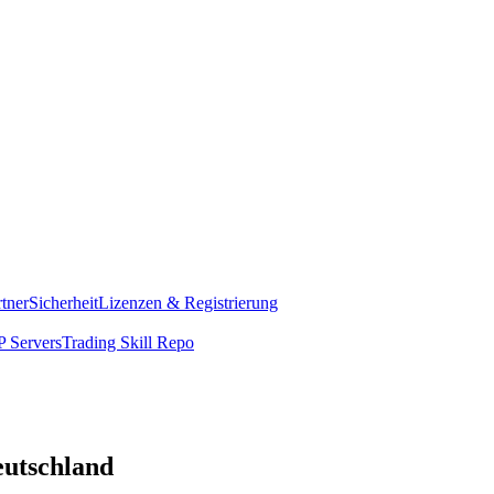
rtner
Sicherheit
Lizenzen & Registrierung
 Servers
Trading Skill Repo
eutschland