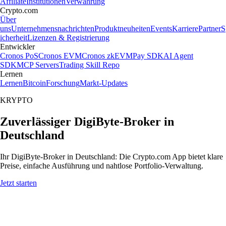
Affiliate
Institutionen
Verwahrung
Crypto.com
Über
uns
Unternehmensnachrichten
Produktneuheiten
Events
Karriere
Partner
S
icherheit
Lizenzen & Registrierung
Entwickler
Cronos PoS
Cronos EVM
Cronos zkEVM
Pay SDK
AI Agent
SDK
MCP Servers
Trading Skill Repo
Lernen
Lernen
Bitcoin
Forschung
Markt-Updates
KRYPTO
Zuverlässiger DigiByte-Broker in
Deutschland
Ihr DigiByte-Broker in Deutschland: Die Crypto.com App bietet klare
Preise, einfache Ausführung und nahtlose Portfolio-Verwaltung.
Jetzt starten