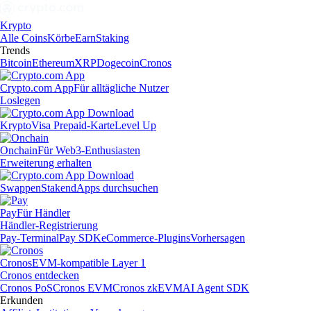
Krypto
Alle Coins
Körbe
Earn
Staking
Trends
Bitcoin
Ethereum
XRP
Dogecoin
Cronos
Crypto.com App
Für alltägliche Nutzer
Loslegen
Krypto
Visa Prepaid-Karte
Level Up
Onchain
Für Web3-Enthusiasten
Erweiterung erhalten
Swappen
Staken
dApps durchsuchen
Pay
Für Händler
Händler-Registrierung
Pay-Terminal
Pay SDK
eCommerce-Plugins
Vorhersagen
Cronos
EVM-kompatible Layer 1
Cronos entdecken
Cronos PoS
Cronos EVM
Cronos zkEVM
AI Agent SDK
Erkunden