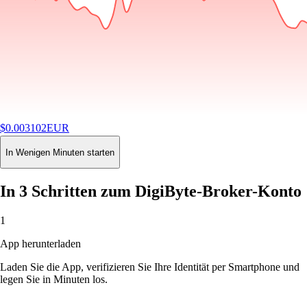
$
0.003102
EUR
-4.38
%
24H
Buy
In Wenigen Minuten starten
In 3 Schritten zum DigiByte-Broker-Konto
1
App herunterladen
Laden Sie die App, verifizieren Sie Ihre Identität per Smartphone und
legen Sie in Minuten los.