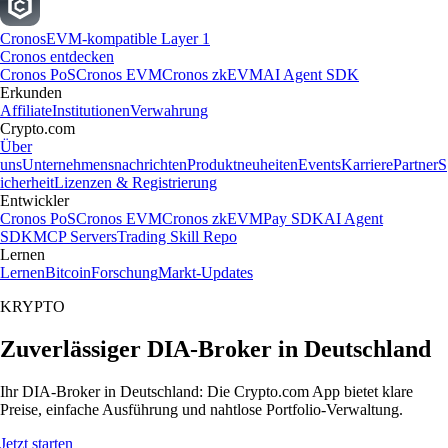
Cronos
EVM-kompatible Layer 1
Cronos entdecken
Cronos PoS
Cronos EVM
Cronos zkEVM
AI Agent SDK
Erkunden
Affiliate
Institutionen
Verwahrung
Crypto.com
Über
uns
Unternehmensnachrichten
Produktneuheiten
Events
Karriere
Partner
S
icherheit
Lizenzen & Registrierung
Entwickler
Cronos PoS
Cronos EVM
Cronos zkEVM
Pay SDK
AI Agent
SDK
MCP Servers
Trading Skill Repo
Lernen
Lernen
Bitcoin
Forschung
Markt-Updates
KRYPTO
Zuverlässiger DIA-Broker in Deutschland
Ihr DIA-Broker in Deutschland: Die Crypto.com App bietet klare
Preise, einfache Ausführung und nahtlose Portfolio-Verwaltung.
Jetzt starten