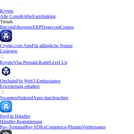
Krypto
Alle Coins
Körbe
Earn
Staking
Trends
Bitcoin
Ethereum
XRP
Dogecoin
Cronos
Crypto.com App
Für alltägliche Nutzer
Loslegen
Krypto
Visa Prepaid-Karte
Level Up
Onchain
Für Web3-Enthusiasten
Erweiterung erhalten
Swappen
Staken
dApps durchsuchen
Pay
Für Händler
Händler-Registrierung
Pay-Terminal
Pay SDK
eCommerce-Plugins
Vorhersagen