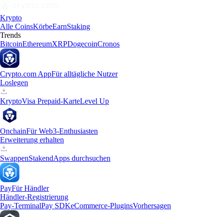
Krypto
Alle Coins
Körbe
Earn
Staking
Trends
Bitcoin
Ethereum
XRP
Dogecoin
Cronos
Crypto.com App
Für alltägliche Nutzer
Loslegen
Krypto
Visa Prepaid-Karte
Level Up
Onchain
Für Web3-Enthusiasten
Erweiterung erhalten
Swappen
Staken
dApps durchsuchen
Pay
Für Händler
Händler-Registrierung
Pay-Terminal
Pay SDK
eCommerce-Plugins
Vorhersagen