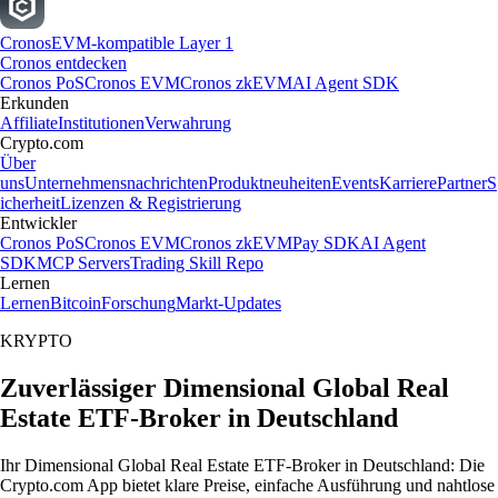
Cronos
EVM-kompatible Layer 1
Cronos entdecken
Cronos PoS
Cronos EVM
Cronos zkEVM
AI Agent SDK
Erkunden
Affiliate
Institutionen
Verwahrung
Crypto.com
Über
uns
Unternehmensnachrichten
Produktneuheiten
Events
Karriere
Partner
S
icherheit
Lizenzen & Registrierung
Entwickler
Cronos PoS
Cronos EVM
Cronos zkEVM
Pay SDK
AI Agent
SDK
MCP Servers
Trading Skill Repo
Lernen
Lernen
Bitcoin
Forschung
Markt-Updates
KRYPTO
Zuverlässiger Dimensional Global Real
Estate ETF-Broker in Deutschland
Ihr Dimensional Global Real Estate ETF-Broker in Deutschland: Die
Crypto.com App bietet klare Preise, einfache Ausführung und nahtlose