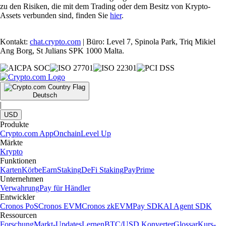
zu den Risiken, die mit dem Trading oder dem Besitz von Krypto-
Assets verbunden sind, finden Sie
hier
.
Kontakt:
chat.crypto.com
| Büro: Level 7, Spinola Park, Triq Mikiel
Ang Borg, St Julians SPK 1000 Malta.
Deutsch
|
USD
Produkte
Crypto.com App
Onchain
Level Up
Märkte
Krypto
Funktionen
Karten
Körbe
Earn
Staking
DeFi Staking
Pay
Prime
Unternehmen
Verwahrung
Pay für Händler
Entwickler
Cronos PoS
Cronos EVM
Cronos zkEVM
Pay SDK
AI Agent SDK
Ressourcen
Forschung
Markt-Updates
Lernen
BTC/USD Konverter
Glossar
Kurs-