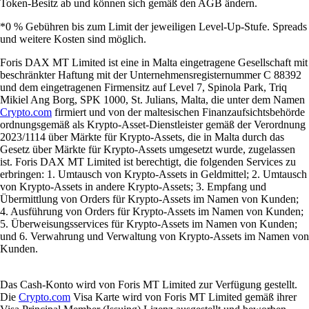
Token-Besitz ab und können sich gemäß den AGB ändern.
*0 % Gebühren bis zum Limit der jeweiligen Level-Up-Stufe. Spreads
und weitere Kosten sind möglich.
Foris DAX MT Limited ist eine in Malta eingetragene Gesellschaft mit
beschränkter Haftung mit der Unternehmensregisternummer C 88392
und dem eingetragenen Firmensitz auf Level 7, Spinola Park, Triq
Mikiel Ang Borg, SPK 1000, St. Julians, Malta, die unter dem Namen
Crypto.com
firmiert und von der maltesischen Finanzaufsichtsbehörde
ordnungsgemäß als Krypto-Asset-Dienstleister gemäß der Verordnung
2023/1114 über Märkte für Krypto-Assets, die in Malta durch das
Gesetz über Märkte für Krypto-Assets umgesetzt wurde, zugelassen
ist. Foris DAX MT Limited ist berechtigt, die folgenden Services zu
erbringen: 1. Umtausch von Krypto-Assets in Geldmittel; 2. Umtausch
von Krypto-Assets in andere Krypto-Assets; 3. Empfang und
Übermittlung von Orders für Krypto-Assets im Namen von Kunden;
4. Ausführung von Orders für Krypto-Assets im Namen von Kunden;
5. Überweisungsservices für Krypto-Assets im Namen von Kunden;
und 6. Verwahrung und Verwaltung von Krypto-Assets im Namen von
Kunden.
Das Cash-Konto wird von Foris MT Limited zur Verfügung gestellt.
Die
Crypto.com
Visa Karte wird von Foris MT Limited gemäß ihrer