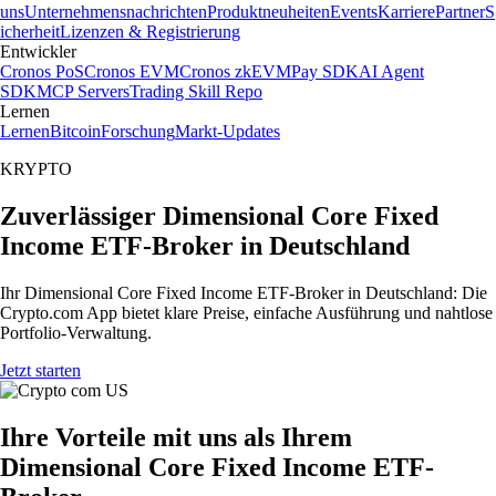
uns
Unternehmensnachrichten
Produktneuheiten
Events
Karriere
Partner
S
icherheit
Lizenzen & Registrierung
Entwickler
Cronos PoS
Cronos EVM
Cronos zkEVM
Pay SDK
AI Agent
SDK
MCP Servers
Trading Skill Repo
Lernen
Lernen
Bitcoin
Forschung
Markt-Updates
KRYPTO
Zuverlässiger Dimensional Core Fixed
Income ETF-Broker in Deutschland
Ihr Dimensional Core Fixed Income ETF-Broker in Deutschland: Die
Crypto.com App bietet klare Preise, einfache Ausführung und nahtlose
Portfolio-Verwaltung.
Jetzt starten
Ihre Vorteile mit uns als Ihrem
Dimensional Core Fixed Income ETF-