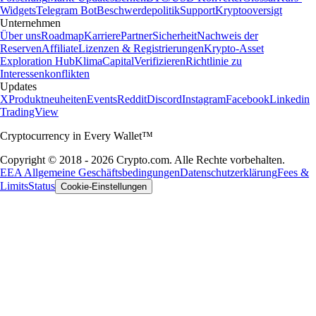
Widgets
Telegram Bot
Beschwerdepolitik
Support
Kryptooversigt
Unternehmen
Über uns
Roadmap
Karriere
Partner
Sicherheit
Nachweis der
Reserven
Affiliate
Lizenzen & Registrierungen
Krypto-Asset
Exploration Hub
Klima
Capital
Verifizieren
Richtlinie zu
Interessenkonflikten
Updates
X
Produktneuheiten
Events
Reddit
Discord
Instagram
Facebook
Linkedin
TradingView
Cryptocurrency in Every Wallet™
Copyright © 2018 - 2026 Crypto.com. Alle Rechte vorbehalten.
EEA Allgemeine Geschäftsbedingungen
Datenschutzerklärung
Fees &
Limits
Status
Cookie-Einstellungen