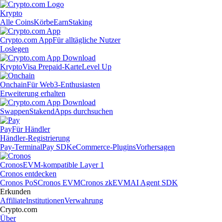
Krypto
Alle Coins
Körbe
Earn
Staking
Crypto.com App
Für alltägliche Nutzer
Loslegen
Krypto
Visa Prepaid-Karte
Level Up
Onchain
Für Web3-Enthusiasten
Erweiterung erhalten
Swappen
Staken
dApps durchsuchen
Pay
Für Händler
Händler-Registrierung
Pay-Terminal
Pay SDK
eCommerce-Plugins
Vorhersagen
Cronos
EVM-kompatible Layer 1
Cronos entdecken
Cronos PoS
Cronos EVM
Cronos zkEVM
AI Agent SDK
Erkunden
Affiliate
Institutionen
Verwahrung
Crypto.com
Über