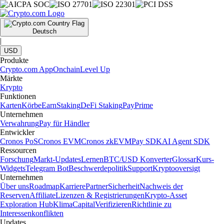
Deutsch
|
USD
Produkte
Crypto.com App
Onchain
Level Up
Märkte
Krypto
Funktionen
Karten
Körbe
Earn
Staking
DeFi Staking
Pay
Prime
Unternehmen
Verwahrung
Pay für Händler
Entwickler
Cronos PoS
Cronos EVM
Cronos zkEVM
Pay SDK
AI Agent SDK
Ressourcen
Forschung
Markt-Updates
Lernen
BTC/USD Konverter
Glossar
Kurs-
Widgets
Telegram Bot
Beschwerdepolitik
Support
Kryptooversigt
Unternehmen
Über uns
Roadmap
Karriere
Partner
Sicherheit
Nachweis der
Reserven
Affiliate
Lizenzen & Registrierungen
Krypto-Asset
Exploration Hub
Klima
Capital
Verifizieren
Richtlinie zu
Interessenkonflikten
Updates