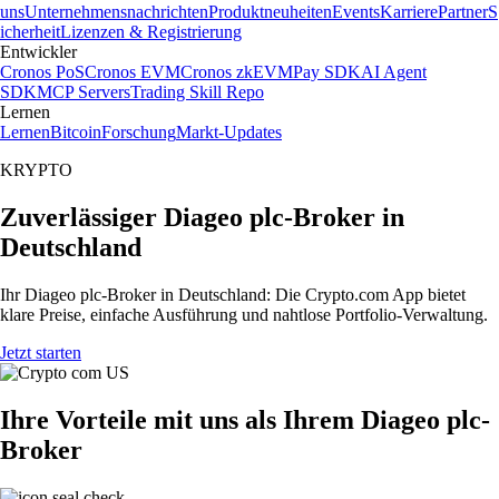
uns
Unternehmensnachrichten
Produktneuheiten
Events
Karriere
Partner
S
icherheit
Lizenzen & Registrierung
Entwickler
Cronos PoS
Cronos EVM
Cronos zkEVM
Pay SDK
AI Agent
SDK
MCP Servers
Trading Skill Repo
Lernen
Lernen
Bitcoin
Forschung
Markt-Updates
KRYPTO
Zuverlässiger Diageo plc-Broker in
Deutschland
Ihr Diageo plc-Broker in Deutschland: Die Crypto.com App bietet
klare Preise, einfache Ausführung und nahtlose Portfolio-Verwaltung.
Jetzt starten
Ihre Vorteile mit uns als Ihrem Diageo plc-
Broker