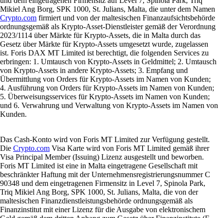
und dem eingetragenen Firmensitz auf Level 7, Spinola Park, Triq
Mikiel Ang Borg, SPK 1000, St. Julians, Malta, die unter dem Namen
Crypto.com
firmiert und von der maltesischen Finanzaufsichtsbehörde
ordnungsgemäß als Krypto-Asset-Dienstleister gemäß der Verordnung
2023/1114 über Märkte für Krypto-Assets, die in Malta durch das
Gesetz über Märkte für Krypto-Assets umgesetzt wurde, zugelassen
ist. Foris DAX MT Limited ist berechtigt, die folgenden Services zu
erbringen: 1. Umtausch von Krypto-Assets in Geldmittel; 2. Umtausch
von Krypto-Assets in andere Krypto-Assets; 3. Empfang und
Übermittlung von Orders für Krypto-Assets im Namen von Kunden;
4. Ausführung von Orders für Krypto-Assets im Namen von Kunden;
5. Überweisungsservices für Krypto-Assets im Namen von Kunden;
und 6. Verwahrung und Verwaltung von Krypto-Assets im Namen von
Kunden.
Das Cash-Konto wird von Foris MT Limited zur Verfügung gestellt.
Die
Crypto.com
Visa Karte wird von Foris MT Limited gemäß ihrer
Visa Principal Member (Issuing) Lizenz ausgestellt und beworben.
Foris MT Limited ist eine in Malta eingetragene Gesellschaft mit
beschränkter Haftung mit der Unternehmensregistrierungsnummer C
90348 und dem eingetragenen Firmensitz in Level 7, Spinola Park,
Triq Mikiel Ang Borg, SPK 1000, St. Julians, Malta, die von der
maltesischen Finanzdienstleistungsbehörde ordnungsgemäß als
Finanzinstitut mit einer Lizenz für die Ausgabe von elektronischem