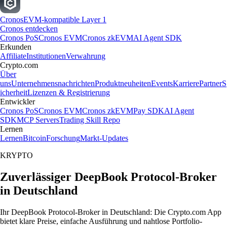
Cronos
EVM-kompatible Layer 1
Cronos entdecken
Cronos PoS
Cronos EVM
Cronos zkEVM
AI Agent SDK
Erkunden
Affiliate
Institutionen
Verwahrung
Crypto.com
Über
uns
Unternehmensnachrichten
Produktneuheiten
Events
Karriere
Partner
S
icherheit
Lizenzen & Registrierung
Entwickler
Cronos PoS
Cronos EVM
Cronos zkEVM
Pay SDK
AI Agent
SDK
MCP Servers
Trading Skill Repo
Lernen
Lernen
Bitcoin
Forschung
Markt-Updates
KRYPTO
Zuverlässiger DeepBook Protocol-Broker
in Deutschland
Ihr DeepBook Protocol-Broker in Deutschland: Die Crypto.com App
bietet klare Preise, einfache Ausführung und nahtlose Portfolio-