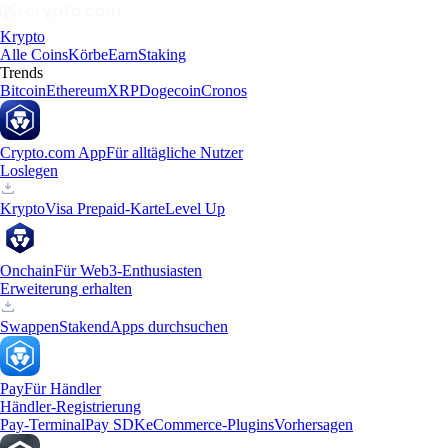
Krypto
Alle Coins
Körbe
Earn
Staking
Trends
Bitcoin
Ethereum
XRP
Dogecoin
Cronos
Crypto.com App
Für alltägliche Nutzer
Loslegen
Krypto
Visa Prepaid-Karte
Level Up
Onchain
Für Web3-Enthusiasten
Erweiterung erhalten
Swappen
Staken
dApps durchsuchen
Pay
Für Händler
Händler-Registrierung
Pay-Terminal
Pay SDK
eCommerce-Plugins
Vorhersagen