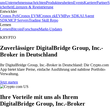
uns
Unternehmensnachrichten
Produktneuheiten
Events
Karriere
Partner
S
icherheit
Lizenzen & Registrierung
Entwickler
Cronos PoS
Cronos EVM
Cronos zkEVM
Pay SDK
AI Agent
SDK
MCP Servers
Trading Skill Repo
Lernen
Lernen
Bitcoin
Forschung
Markt-Updates
KRYPTO
Zuverlässiger DigitalBridge Group, Inc.-
Broker in Deutschland
Ihr DigitalBridge Group, Inc.-Broker in Deutschland: Die Crypto.com
App bietet klare Preise, einfache Ausführung und nahtlose Portfolio-
Verwaltung.
Jetzt starten
Ihre Vorteile mit uns als Ihrem
DigitalBridge Group, Inc.-Broker