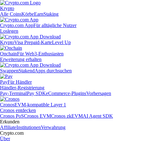
Krypto
Alle Coins
Körbe
Earn
Staking
Crypto.com App
Für alltägliche Nutzer
Loslegen
Krypto
Visa Prepaid-Karte
Level Up
Onchain
Für Web3-Enthusiasten
Erweiterung erhalten
Swappen
Staken
dApps durchsuchen
Pay
Für Händler
Händler-Registrierung
Pay-Terminal
Pay SDK
eCommerce-Plugins
Vorhersagen
Cronos
EVM-kompatible Layer 1
Cronos entdecken
Cronos PoS
Cronos EVM
Cronos zkEVM
AI Agent SDK
Erkunden
Affiliate
Institutionen
Verwahrung
Crypto.com
Über