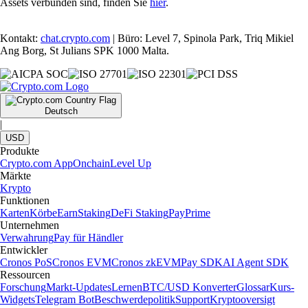
Assets verbunden sind, finden Sie
hier
.
Kontakt:
chat.crypto.com
| Büro: Level 7, Spinola Park, Triq Mikiel
Ang Borg, St Julians SPK 1000 Malta.
Deutsch
|
USD
Produkte
Crypto.com App
Onchain
Level Up
Märkte
Krypto
Funktionen
Karten
Körbe
Earn
Staking
DeFi Staking
Pay
Prime
Unternehmen
Verwahrung
Pay für Händler
Entwickler
Cronos PoS
Cronos EVM
Cronos zkEVM
Pay SDK
AI Agent SDK
Ressourcen
Forschung
Markt-Updates
Lernen
BTC/USD Konverter
Glossar
Kurs-
Widgets
Telegram Bot
Beschwerdepolitik
Support
Kryptooversigt