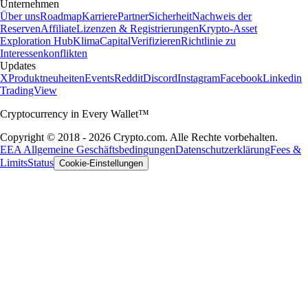
Unternehmen
Über uns
Roadmap
Karriere
Partner
Sicherheit
Nachweis der
Reserven
Affiliate
Lizenzen & Registrierungen
Krypto-Asset
Exploration Hub
Klima
Capital
Verifizieren
Richtlinie zu
Interessenkonflikten
Updates
X
Produktneuheiten
Events
Reddit
Discord
Instagram
Facebook
Linkedin
TradingView
Cryptocurrency in Every Wallet™
Copyright © 2018 - 2026 Crypto.com. Alle Rechte vorbehalten.
EEA Allgemeine Geschäftsbedingungen
Datenschutzerklärung
Fees &
Limits
Status
Cookie-Einstellungen