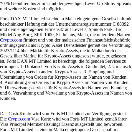
*0 % Gebühren bis zum Limit der jeweiligen Level-Up-Stufe. Spreads
und weitere Kosten sind möglich.
Foris DAX MT Limited ist eine in Malta eingetragene Gesellschaft mit
beschränkter Haftung mit der Unternehmensregisternummer C 88392
und dem eingetragenen Firmensitz auf Level 7, Spinola Park, Triq
Mikiel Ang Borg, SPK 1000, St. Julians, Malta, die unter dem Namen
Crypto.com
firmiert und von der maltesischen Finanzaufsichtsbehörde
ordnungsgemäß als Krypto-Asset-Dienstleister gemäß der Verordnung
2023/1114 über Märkte für Krypto-Assets, die in Malta durch das
Gesetz über Märkte für Krypto-Assets umgesetzt wurde, zugelassen
ist. Foris DAX MT Limited ist berechtigt, die folgenden Services zu
erbringen: 1. Umtausch von Krypto-Assets in Geldmittel; 2. Umtausch
von Krypto-Assets in andere Krypto-Assets; 3. Empfang und
Übermittlung von Orders für Krypto-Assets im Namen von Kunden;
4. Ausführung von Orders für Krypto-Assets im Namen von Kunden;
5. Überweisungsservices für Krypto-Assets im Namen von Kunden;
und 6. Verwahrung und Verwaltung von Krypto-Assets im Namen von
Kunden.
Das Cash-Konto wird von Foris MT Limited zur Verfügung gestellt.
Die
Crypto.com
Visa Karte wird von Foris MT Limited gemäß ihrer
Visa Principal Member (Issuing) Lizenz ausgestellt und beworben.
Foris MT Limited ist eine in Malta eingetragene Gesellschaft mit