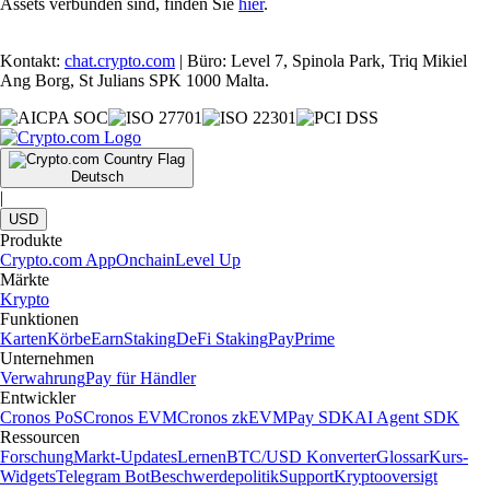
Assets verbunden sind, finden Sie
hier
.
Kontakt:
chat.crypto.com
| Büro: Level 7, Spinola Park, Triq Mikiel
Ang Borg, St Julians SPK 1000 Malta.
Deutsch
|
USD
Produkte
Crypto.com App
Onchain
Level Up
Märkte
Krypto
Funktionen
Karten
Körbe
Earn
Staking
DeFi Staking
Pay
Prime
Unternehmen
Verwahrung
Pay für Händler
Entwickler
Cronos PoS
Cronos EVM
Cronos zkEVM
Pay SDK
AI Agent SDK
Ressourcen
Forschung
Markt-Updates
Lernen
BTC/USD Konverter
Glossar
Kurs-
Widgets
Telegram Bot
Beschwerdepolitik
Support
Kryptooversigt