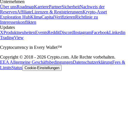
Unternehmen
Über uns
Roadmap
Karriere
Partner
Sicherheit
Nachweis der
Reserven
Affiliate
Lizenzen & Registrierungen
Krypto-Asset
Exploration Hub
Klima
Capital
Verifizieren
Richtlinie zu
Interessenkonflikten
Updates
X
Produktneuheiten
Events
Reddit
Discord
Instagram
Facebook
Linkedin
TradingView
Cryptocurrency in Every Wallet™
Copyright © 2018 - 2026 Crypto.com. Alle Rechte vorbehalten.
EEA Allgemeine Geschäftsbedingungen
Datenschutzerklärung
Fees &
Limits
Status
Cookie-Einstellungen