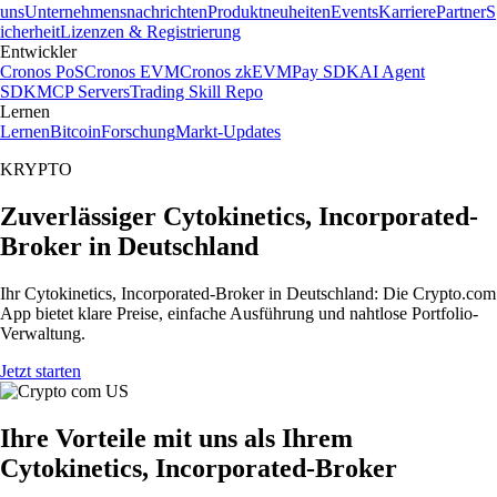
uns
Unternehmensnachrichten
Produktneuheiten
Events
Karriere
Partner
S
icherheit
Lizenzen & Registrierung
Entwickler
Cronos PoS
Cronos EVM
Cronos zkEVM
Pay SDK
AI Agent
SDK
MCP Servers
Trading Skill Repo
Lernen
Lernen
Bitcoin
Forschung
Markt-Updates
KRYPTO
Zuverlässiger Cytokinetics, Incorporated-
Broker in Deutschland
Ihr Cytokinetics, Incorporated-Broker in Deutschland: Die Crypto.com
App bietet klare Preise, einfache Ausführung und nahtlose Portfolio-
Verwaltung.
Jetzt starten
Ihre Vorteile mit uns als Ihrem
Cytokinetics, Incorporated-Broker