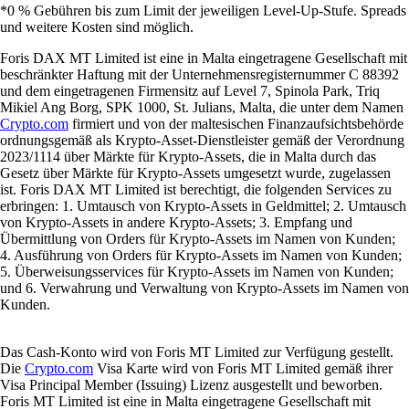
*0 % Gebühren bis zum Limit der jeweiligen Level-Up-Stufe. Spreads
und weitere Kosten sind möglich.
Foris DAX MT Limited ist eine in Malta eingetragene Gesellschaft mit
beschränkter Haftung mit der Unternehmensregisternummer C 88392
und dem eingetragenen Firmensitz auf Level 7, Spinola Park, Triq
Mikiel Ang Borg, SPK 1000, St. Julians, Malta, die unter dem Namen
Crypto.com
firmiert und von der maltesischen Finanzaufsichtsbehörde
ordnungsgemäß als Krypto-Asset-Dienstleister gemäß der Verordnung
2023/1114 über Märkte für Krypto-Assets, die in Malta durch das
Gesetz über Märkte für Krypto-Assets umgesetzt wurde, zugelassen
ist. Foris DAX MT Limited ist berechtigt, die folgenden Services zu
erbringen: 1. Umtausch von Krypto-Assets in Geldmittel; 2. Umtausch
von Krypto-Assets in andere Krypto-Assets; 3. Empfang und
Übermittlung von Orders für Krypto-Assets im Namen von Kunden;
4. Ausführung von Orders für Krypto-Assets im Namen von Kunden;
5. Überweisungsservices für Krypto-Assets im Namen von Kunden;
und 6. Verwahrung und Verwaltung von Krypto-Assets im Namen von
Kunden.
Das Cash-Konto wird von Foris MT Limited zur Verfügung gestellt.
Die
Crypto.com
Visa Karte wird von Foris MT Limited gemäß ihrer
Visa Principal Member (Issuing) Lizenz ausgestellt und beworben.
Foris MT Limited ist eine in Malta eingetragene Gesellschaft mit