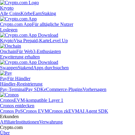
Krypto
Alle Coins
Körbe
Earn
Staking
Crypto.com App
Für alltägliche Nutzer
Loslegen
Krypto
Visa Prepaid-Karte
Level Up
Onchain
Für Web3-Enthusiasten
Erweiterung erhalten
Swappen
Staken
dApps durchsuchen
Pay
Für Händler
Händler-Registrierung
Pay-Terminal
Pay SDK
eCommerce-Plugins
Vorhersagen
Cronos
EVM-kompatible Layer 1
Cronos entdecken
Cronos PoS
Cronos EVM
Cronos zkEVM
AI Agent SDK
Erkunden
Affiliate
Institutionen
Verwahrung
Crypto.com
Über