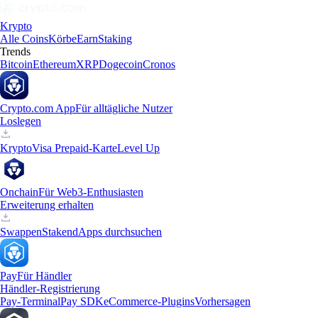
Krypto
Alle Coins
Körbe
Earn
Staking
Trends
Bitcoin
Ethereum
XRP
Dogecoin
Cronos
Crypto.com App
Für alltägliche Nutzer
Loslegen
Krypto
Visa Prepaid-Karte
Level Up
Onchain
Für Web3-Enthusiasten
Erweiterung erhalten
Swappen
Staken
dApps durchsuchen
Pay
Für Händler
Händler-Registrierung
Pay-Terminal
Pay SDK
eCommerce-Plugins
Vorhersagen