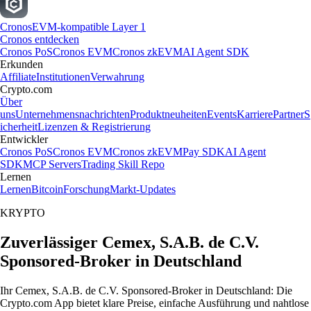
Cronos
EVM-kompatible Layer 1
Cronos entdecken
Cronos PoS
Cronos EVM
Cronos zkEVM
AI Agent SDK
Erkunden
Affiliate
Institutionen
Verwahrung
Crypto.com
Über
uns
Unternehmensnachrichten
Produktneuheiten
Events
Karriere
Partner
S
icherheit
Lizenzen & Registrierung
Entwickler
Cronos PoS
Cronos EVM
Cronos zkEVM
Pay SDK
AI Agent
SDK
MCP Servers
Trading Skill Repo
Lernen
Lernen
Bitcoin
Forschung
Markt-Updates
KRYPTO
Zuverlässiger Cemex, S.A.B. de C.V.
Sponsored-Broker in Deutschland
Ihr Cemex, S.A.B. de C.V. Sponsored-Broker in Deutschland: Die
Crypto.com App bietet klare Preise, einfache Ausführung und nahtlose