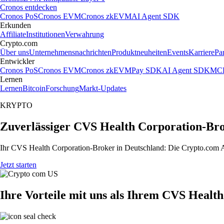
Cronos entdecken
Cronos PoS
Cronos EVM
Cronos zkEVM
AI Agent SDK
Erkunden
Affiliate
Institutionen
Verwahrung
Crypto.com
Über uns
Unternehmensnachrichten
Produktneuheiten
Events
Karriere
Pa
Entwickler
Cronos PoS
Cronos EVM
Cronos zkEVM
Pay SDK
AI Agent SDK
MCP
Lernen
Lernen
Bitcoin
Forschung
Markt-Updates
KRYPTO
Zuverlässiger CVS Health Corporation-Bro
Ihr CVS Health Corporation-Broker in Deutschland: Die Crypto.com Ap
Jetzt starten
Ihre Vorteile mit uns als Ihrem CVS Healt