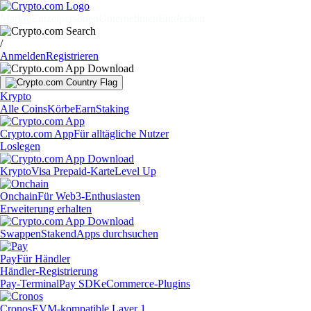
Märkte
Einzelpersonen
Unternehmen
Entdecken
/
Anmelden
Registrieren
Krypto
Alle Coins
Körbe
Earn
Staking
Crypto.com App
Für alltägliche Nutzer
Loslegen
Krypto
Visa Prepaid-Karte
Level Up
Onchain
Für Web3-Enthusiasten
Erweiterung erhalten
Swappen
Staken
dApps durchsuchen
Pay
Für Händler
Händler-Registrierung
Pay-Terminal
Pay SDK
eCommerce-Plugins
Cronos
EVM-kompatible Layer 1