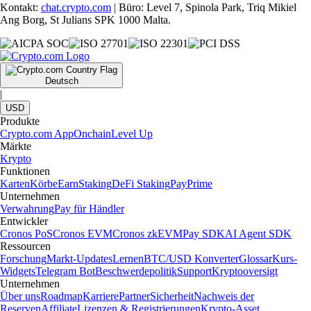
Kontakt:
chat.crypto.com
| Büro: Level 7, Spinola Park, Triq Mikiel
Ang Borg, St Julians SPK 1000 Malta.
Deutsch
|
USD
Produkte
Crypto.com App
Onchain
Level Up
Märkte
Krypto
Funktionen
Karten
Körbe
Earn
Staking
DeFi Staking
Pay
Prime
Unternehmen
Verwahrung
Pay für Händler
Entwickler
Cronos PoS
Cronos EVM
Cronos zkEVM
Pay SDK
AI Agent SDK
Ressourcen
Forschung
Markt-Updates
Lernen
BTC/USD Konverter
Glossar
Kurs-
Widgets
Telegram Bot
Beschwerdepolitik
Support
Kryptooversigt
Unternehmen
Über uns
Roadmap
Karriere
Partner
Sicherheit
Nachweis der
Reserven
Affiliate
Lizenzen & Registrierungen
Krypto-Asset