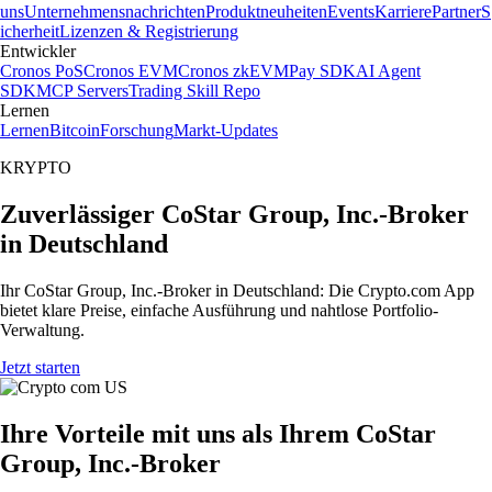
uns
Unternehmensnachrichten
Produktneuheiten
Events
Karriere
Partner
S
icherheit
Lizenzen & Registrierung
Entwickler
Cronos PoS
Cronos EVM
Cronos zkEVM
Pay SDK
AI Agent
SDK
MCP Servers
Trading Skill Repo
Lernen
Lernen
Bitcoin
Forschung
Markt-Updates
KRYPTO
Zuverlässiger CoStar Group, Inc.-Broker
in Deutschland
Ihr CoStar Group, Inc.-Broker in Deutschland: Die Crypto.com App
bietet klare Preise, einfache Ausführung und nahtlose Portfolio-
Verwaltung.
Jetzt starten
Ihre Vorteile mit uns als Ihrem CoStar
Group, Inc.-Broker