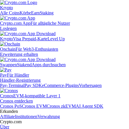
Krypto
Alle Coins
Körbe
Earn
Staking
Crypto.com App
Für alltägliche Nutzer
Loslegen
Krypto
Visa Prepaid-Karte
Level Up
Onchain
Für Web3-Enthusiasten
Erweiterung erhalten
Swappen
Staken
dApps durchsuchen
Pay
Für Händler
Händler-Registrierung
Pay-Terminal
Pay SDK
eCommerce-Plugins
Vorhersagen
Cronos
EVM-kompatible Layer 1
Cronos entdecken
Cronos PoS
Cronos EVM
Cronos zkEVM
AI Agent SDK
Erkunden
Affiliate
Institutionen
Verwahrung
Crypto.com
Über