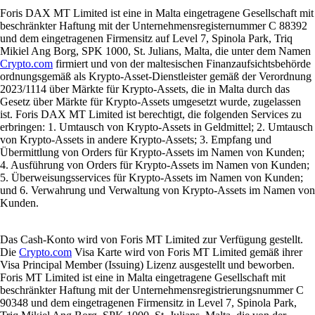
Foris DAX MT Limited ist eine in Malta eingetragene Gesellschaft mit
beschränkter Haftung mit der Unternehmensregisternummer C 88392
und dem eingetragenen Firmensitz auf Level 7, Spinola Park, Triq
Mikiel Ang Borg, SPK 1000, St. Julians, Malta, die unter dem Namen
Crypto.com
firmiert und von der maltesischen Finanzaufsichtsbehörde
ordnungsgemäß als Krypto-Asset-Dienstleister gemäß der Verordnung
2023/1114 über Märkte für Krypto-Assets, die in Malta durch das
Gesetz über Märkte für Krypto-Assets umgesetzt wurde, zugelassen
ist. Foris DAX MT Limited ist berechtigt, die folgenden Services zu
erbringen: 1. Umtausch von Krypto-Assets in Geldmittel; 2. Umtausch
von Krypto-Assets in andere Krypto-Assets; 3. Empfang und
Übermittlung von Orders für Krypto-Assets im Namen von Kunden;
4. Ausführung von Orders für Krypto-Assets im Namen von Kunden;
5. Überweisungsservices für Krypto-Assets im Namen von Kunden;
und 6. Verwahrung und Verwaltung von Krypto-Assets im Namen von
Kunden.
Das Cash-Konto wird von Foris MT Limited zur Verfügung gestellt.
Die
Crypto.com
Visa Karte wird von Foris MT Limited gemäß ihrer
Visa Principal Member (Issuing) Lizenz ausgestellt und beworben.
Foris MT Limited ist eine in Malta eingetragene Gesellschaft mit
beschränkter Haftung mit der Unternehmensregistrierungsnummer C
90348 und dem eingetragenen Firmensitz in Level 7, Spinola Park,