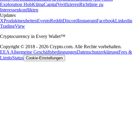
Exploration Hub
Klima
Capital
Verifizieren
Richtlinie zu
Interessenkonflikten
Updates
X
Produktneuheiten
Events
Reddit
Discord
Instagram
Facebook
Linkedin
TradingView
Cryptocurrency in Every Wallet™
Copyright © 2018 - 2026 Crypto.com. Alle Rechte vorbehalten.
EEA Allgemeine Geschäftsbedingungen
Datenschutzerklärung
Fees &
Limits
Status
Cookie-Einstellungen