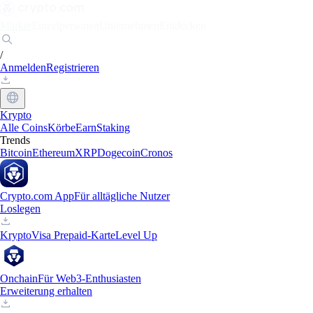
Märkte
Einzelpersonen
Unternehmen
Entdecken
/
Anmelden
Registrieren
Krypto
Alle Coins
Körbe
Earn
Staking
Trends
Bitcoin
Ethereum
XRP
Dogecoin
Cronos
Crypto.com App
Für alltägliche Nutzer
Loslegen
Krypto
Visa Prepaid-Karte
Level Up
Onchain
Für Web3-Enthusiasten
Erweiterung erhalten