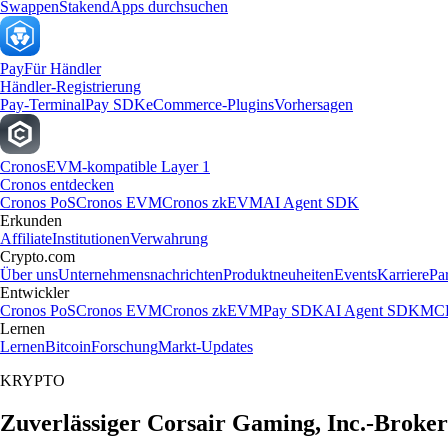
Swappen
Staken
dApps durchsuchen
Pay
Für Händler
Händler-Registrierung
Pay-Terminal
Pay SDK
eCommerce-Plugins
Vorhersagen
Cronos
EVM-kompatible Layer 1
Cronos entdecken
Cronos PoS
Cronos EVM
Cronos zkEVM
AI Agent SDK
Erkunden
Affiliate
Institutionen
Verwahrung
Crypto.com
Über uns
Unternehmensnachrichten
Produktneuheiten
Events
Karriere
Pa
Entwickler
Cronos PoS
Cronos EVM
Cronos zkEVM
Pay SDK
AI Agent SDK
MCP
Lernen
Lernen
Bitcoin
Forschung
Markt-Updates
KRYPTO
Zuverlässiger Corsair Gaming, Inc.-Broker