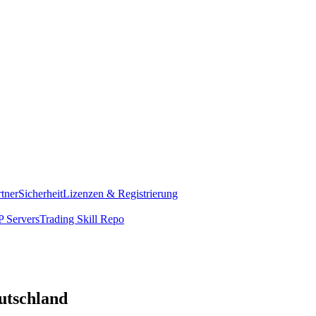
rtner
Sicherheit
Lizenzen & Registrierung
 Servers
Trading Skill Repo
eutschland