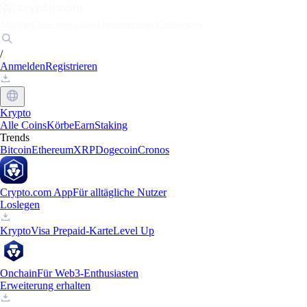
Märkte
Einzelpersonen
Unternehmen
Entdecken
/
Anmelden
Registrieren
Krypto
Alle Coins
Körbe
Earn
Staking
Trends
Bitcoin
Ethereum
XRP
Dogecoin
Cronos
Crypto.com App
Für alltägliche Nutzer
Loslegen
Krypto
Visa Prepaid-Karte
Level Up
Onchain
Für Web3-Enthusiasten
Erweiterung erhalten