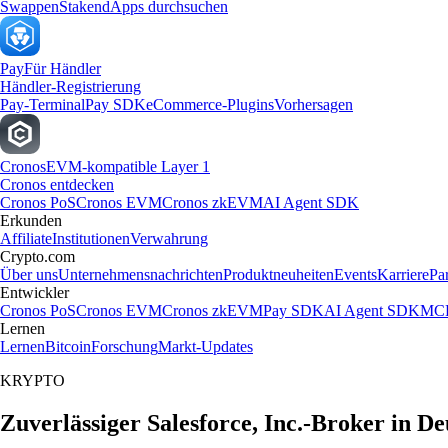
Swappen
Staken
dApps durchsuchen
Pay
Für Händler
Händler-Registrierung
Pay-Terminal
Pay SDK
eCommerce-Plugins
Vorhersagen
Cronos
EVM-kompatible Layer 1
Cronos entdecken
Cronos PoS
Cronos EVM
Cronos zkEVM
AI Agent SDK
Erkunden
Affiliate
Institutionen
Verwahrung
Crypto.com
Über uns
Unternehmensnachrichten
Produktneuheiten
Events
Karriere
Pa
Entwickler
Cronos PoS
Cronos EVM
Cronos zkEVM
Pay SDK
AI Agent SDK
MCP
Lernen
Lernen
Bitcoin
Forschung
Markt-Updates
KRYPTO
Zuverlässiger Salesforce, Inc.-Broker in D