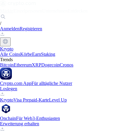
Märkte
Einzelpersonen
Unternehmen
Entdecken
/
Anmelden
Registrieren
Krypto
Alle Coins
Körbe
Earn
Staking
Trends
Bitcoin
Ethereum
XRP
Dogecoin
Cronos
Crypto.com App
Für alltägliche Nutzer
Loslegen
Krypto
Visa Prepaid-Karte
Level Up
Onchain
Für Web3-Enthusiasten
Erweiterung erhalten