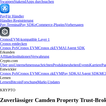
Swappen
Staken
dApps durchsuchen
Pay
Für Händler
Händler-Registrierung
Pay-Terminal
Pay SDK
eCommerce-Plugins
Vorhersagen
Cronos
EVM-kompatible Layer 1
Cronos entdecken
Cronos PoS
Cronos EVM
Cronos zkEVM
AI Agent SDK
Erkunden
Affiliate
Institutionen
Verwahrung
Crypto.com
Über uns
Unternehmensnachrichten
Produktneuheiten
Events
Karriere
Pa
Entwickler
Cronos PoS
Cronos EVM
Cronos zkEVM
Pay SDK
AI Agent SDK
MCP
Lernen
Lernen
Bitcoin
Forschung
Markt-Updates
KRYPTO
Zuverlässiger Camden Property Trust-Brok